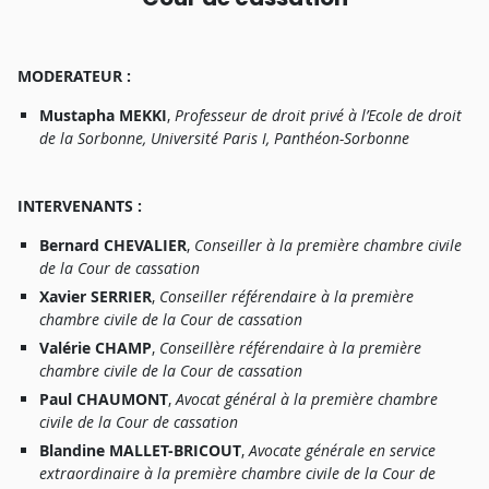
MODERATEUR
:
Mustaph
a
MEKKI
,
P
r
ofesseu
r
d
e
d
r
oi
t
priv
é à
l’Ecol
e
d
e
d
r
oi
t
d
e
l
a
Sorbonne
,
Universit
é
Pari
s
I
,
P
a
nthéon-Sorbonn
e
I
NTERVENANTS
:
Bernar
d
CHEVALIER
,
Conseille
r à
l
a
p
r
emiè
r
e
chamb
r
e
civil
e
d
e
l
a
Cou
r
d
e
c
a
ssatio
n
Xavie
r
SERRIER
,
Conseille
r
r
é
f
é
r
e
ndai
r
e à
l
a
p
r
emiè
r
e
chamb
r
e
civil
e
d
e
l
a
Cou
r
d
e
cassatio
n
Valéri
e
CHAMP
,
Conseillè
r
e
r
é
f
é
r
e
ndai
r
e à
l
a
p
r
emiè
r
e
chamb
r
e
civil
e
d
e
l
a
Cou
r
d
e
cassatio
n
Pau
l
CHAUMONT
,
A
voca
t
généra
l à
l
a
p
r
emiè
r
e
chamb
r
e
civil
e
d
e
l
a
Cou
r
d
e
c
a
ssatio
n
Blandin
e
MALLET-BRICOUT
,
A
vocat
e
général
e
e
n
servic
e
extrao
r
dinai
r
e à
l
a
p
r
emiè
r
e
chamb
r
e
civil
e
d
e
l
a
Cou
r
d
e