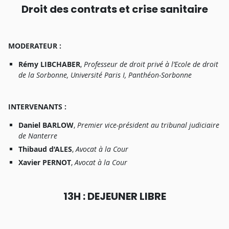
Droi
t
de
s
contrat
s
e
t
cris
e
sanitair
e
M
ODERATEUR
:
Rém
y
LIBCHABER
,
P
r
ofesseu
r
d
e
d
r
oi
t
priv
é à
l’Ecol
e
d
e
d
r
oi
t
d
e
l
a
Sorbonne
,
Universit
é
Pari
s
I
,
P
a
nthéon-Sorbonn
e
I
NTERVENANTS
:
Danie
l
BARLOW
,
P
r
emie
r
vice-présiden
t
a
u
tribuna
l
judiciai
r
e
d
e
N
a
nter
r
e
Thibau
d
d’ALES
,
A
voca
t à
l
a
C
ou
r
Xavie
r
PERNOT
,
A
voca
t à
l
a
C
ou
r
1
3H : DEJEUNER LIBRE