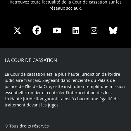
Retrouvez toute l’actualité de la Cour de cassation sur les
réseaux sociaux.
Share
Share
Share
Share
Sha
Share
on
on
on
on
on
on
Facebook
X
Youtube
LinkedIn
Instagram
Blue
play
LA COUR DE CASSATION
La Cour de cassation est la plus haute juridiction de l’ordre
judiciaire français. Siégeant dans l’enceinte du Palais de
justice de l'Île de la Cité, cette institution remplit une mission
essentielle: unifier et contrôler l'interprétation des lois.
La Haute Juridiction garantit ainsi à chacun une égalité de
traitement devant les juges.
© Tous droits réservés