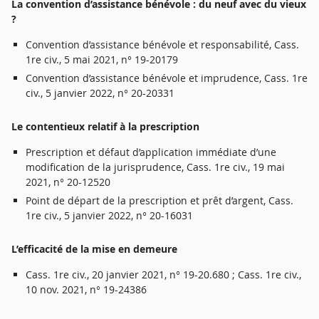
L
a
c
onventio
n
d’assistanc
e
bénévol
e :
d
u
neu
f
a
v
e
c
d
u
v
ie
u
x
?
Conventio
n
d’assistanc
e
bénévol
e
e
t
r
esponsabilité
,
Cass
.
1
r
e
ci
v
.
, 5
ma
i
2021
,
n
°
19-2017
9
Conventio
n
d’assistanc
e
bénévol
e
e
t
imprudence
,
Cass
.
1
r
e
ci
v
.
, 5
janvie
r
2022
,
n
°
20-2033
1
L
e
c
ontentieu
x
r
el
a
ti
f
à
l
a
p
r
escriptio
n
P
r
escriptio
n
e
t
défau
t
d’applicatio
n
immédiat
e
d’un
e
modificatio
n
d
e
l
a
jurisprudence
,
Cass
.
1
r
e
ci
v
.
,
1
9
ma
i
2021
,
n
°
20-1252
0
Poin
t
d
e
dépar
t
d
e
l
a
p
r
escriptio
n
e
t
prê
t
d’a
r
gent
,
Cass
.
1
r
e
ci
v
.
, 5
janvie
r
2022
,
n
°
20-1603
1
L
’efficacit
é
d
e
l
a
m
i
s
e
e
n
demeu
r
e
Cass
.
1
r
e
ci
v
.
,
2
0
janvie
r
2021
,
n
°
19-20.68
0 ;
Cass
.
1
r
e
ci
v
.
,
1
0
no
v
.
2021
,
n
°
19-2438
6