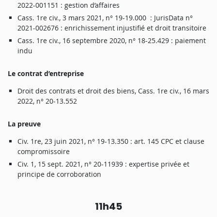
2022-00
1
15
1 :
gestio
n
d’affai
r
e
s
Cass
.
1
r
e
ci
v
.
,
3
mar
s
2021
,
n
°
19-19.00
0 :
JurisDat
a
n
°
2021-00267
6 :
enrichissemen
t
injustifi
é
e
t
d
r
oi
t
t
r
a
nsitoi
r
e
Cass
.
1
r
e
ci
v
.
,
1
6
septemb
r
e
2020
,
n
°
18-25.42
9 :
paiemen
t
ind
u
L
e
c
ontra
t
d’ent
r
epris
e
D
r
oi
t
de
s
contrat
s
e
t
d
r
oi
t
de
s
biens
,
Cass
.
1
r
e
ci
v
.
,
1
6
mar
s
2022
,
n
°
20-13.55
2
L
a
p
r
e
uv
e
Ci
v
.
1
r
e
,
2
3
jui
n
2021
,
n
°
19-13.35
0 :
art
.
14
5
CP
C
e
t
claus
e
comp
r
omissoi
r
e
Ci
v
.
1
,
1
5
sept
.
2021
,
n
°
20-
1
193
9 :
expertis
e
privé
e
e
t
princip
e
d
e
c
or
r
oboratio
n
1
1h
4
5