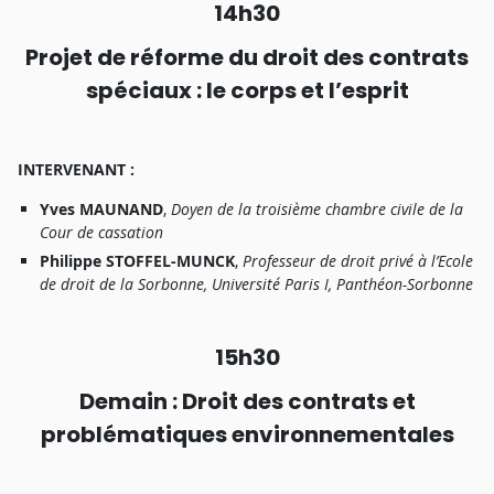
1
4h30
Proje
t
d
e
réform
e
d
u
droi
t
de
s
contrat
s
spéciau
x :
l
e
corp
s
e
t
l
’espri
t
INTERVENANT
:
Yve
s
MAUNAND
,
Doye
n
d
e
l
a
t
r
oisièm
e
chamb
r
e
civil
e
d
e
l
a
Cou
r
d
e
c
a
ssatio
n
Philipp
e
STOFFEL-MUNCK
,
P
r
ofesseu
r
d
e
d
r
oi
t
priv
é à
l’Ecol
e
d
e
d
r
oi
t
d
e
l
a
Sorbonne
,
Universit
é
P
ari
s
I
,
P
a
nthéon-Sorbonn
e
1
5h
3
0
Demai
n :
Droi
t
de
s
contrat
s
e
t
problématique
s
environnementale
s