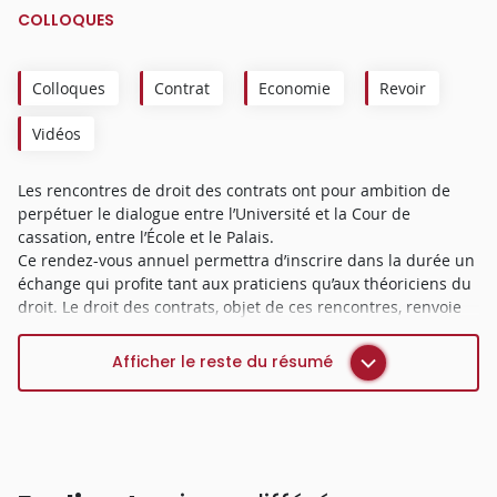
COLLOQUES
Colloques
Contrat
Economie
Revoir
Vidéos
Les rencontres de droit des contrats ont pour ambition de
perpétuer le dialogue entre l’Université et la Cour de
cassation, entre l’École et le Palais.
Ce rendez-vous annuel permettra d’inscrire dans la durée un
échange qui profite tant aux praticiens qu’aux théoriciens du
droit. Le droit des contrats, objet de ces rencontres, renvoie
tant au droit commun des contrats qu’au droit des contrats
spéciaux.
Afficher le reste du résumé
Ce dialogue se déclinera en quatre temps :
Un premier volet sera consacré à l’exploration d’un
panorama jurisprudentiel de l’année écoulée. Cette