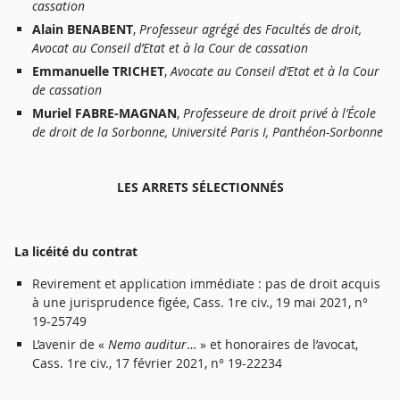
c
a
ssatio
n
Alai
n
BENABENT
,
P
r
ofesseu
r
agrég
é
de
s
Faculté
s
d
e
d
r
oit
,
A
voca
t
a
u
Consei
l
d’Eta
t
e
t à
l
a
Cou
r
d
e
cassatio
n
Emmanuell
e
TRICHET
,
A
vocat
e
a
u
Consei
l
d’Eta
t
e
t à
l
a
Cou
r
d
e
c
a
ssatio
n
Murie
l
FABRE-MAGNAN
,
P
r
ofesseu
r
e
d
e
d
r
oi
t
priv
é à
l’Écol
e
d
e
d
r
oi
t
d
e
l
a
Sorbonne
,
Universit
é
Pari
s
I
,
P
a
nthéon-Sorbonn
e
LES ARRETS SÉLECTIONNÉS
L
a
licéit
é
d
u
contra
t
Revi
r
emen
t
e
t
applicatio
n
immédiat
e :
pa
s
d
e
d
r
oi
t
acqui
s
à
un
e
jurisprudenc
e
figée
,
Cass
.
1
r
e
ci
v
.
,
1
9
ma
i
2021
,
n
°
19-2574
9
L
’aveni
r
d
e «
Nem
o
auditur
… »
e
t
honorai
r
e
s
d
e
l’avocat
,
Cass
.
1
r
e
ci
v
.
,
1
7
févrie
r
2021
,
n
°
19-2223
4