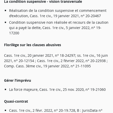
L
a
c
onditio
n
suspensiv
e -
v
i
sio
n
transversal
e
Réalisatio
n
d
e
l
a
conditio
n
suspensiv
e
e
t
commencemen
t
d’exécution
,
Cass
.
1
r
e
ci
v
.
,
1
9
janvie
r
2021
,
n
°
20-2046
7
Conditio
n
suspensiv
e
no
n
réalisé
e
e
t
r
ecour
s
d
e
l
a
cautio
n
qu
i a
pay
é
l
a
dette
,
Cass
.
1
r
e
ci
v
.
, 5
janvie
r
2022
,
n
°
19-
1720
0
F
l
orilèg
e
su
r
le
s
cl
a
use
s
abusive
s
Cass
.
1
r
e
ci
v
.
,
2
0
janvie
r
2021
,
n
°
18-24297
;
ss
.
1
r
e
ci
v
.
,
1
6
jui
n
2021
,
n
°
20-1215
4 ;
Cass
.
1
r
e
ci
v
.
, 2
févrie
r
2022
,
n
°
20-2293
8 ;
Comp
.
Cass
.
3èm
e
ci
v
.
,
1
9
janvie
r
2022
,
n
°
21-
1
109
5
Gé
r
e
r
l’imprév
u
L
a
fo
r
c
e
majeu
r
e
,
Cass
.
1
r
e
ci
v
.
,
2
5
no
v
.
2020
,
n
°
19-2106
0
Quasi-contra
t
Cass
.
1
r
e
ci
v
.
, 2
fév
r
.
2022
,
n
°
20-19.728
, B :
JurisDat
a
n
°