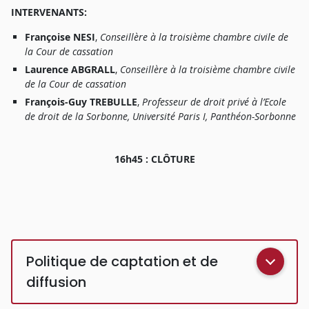
I
NTERVENANTS
:
François
e
NESI
,
Conseillè
r
e à
l
a
t
r
oisièm
e
chamb
r
e
civil
e
d
e
l
a
Cou
r
d
e
c
a
ssatio
n
Laurenc
e
ABGRALL
,
Conseillè
r
e à
l
a
t
r
oisièm
e
chamb
r
e
civil
e
d
e
l
a
Cou
r
d
e
c
a
ssatio
n
François-Gu
y
TREBULLE
,
P
r
ofesseu
r
d
e
d
r
oi
t
priv
é à
l’Ecol
e
d
e
d
r
oi
t
d
e
l
a
Sorbonne
,
Universit
é
Pari
s
I
,
P
a
nthéon-Sorbonn
e
16h4
5 : CLÔTURE
Politique de captation et de
diffusion