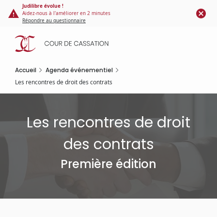
Panneau de gestion des cookies
Aller
Judilibre évolue !
Aidez-nous à l'améliorer en 2 minutes
au
Répondre au questionnaire
contenu
principal
Accueil
Agenda événementiel
Les rencontres de droit des contrats
Les rencontres de droit
des contrats
Première édition