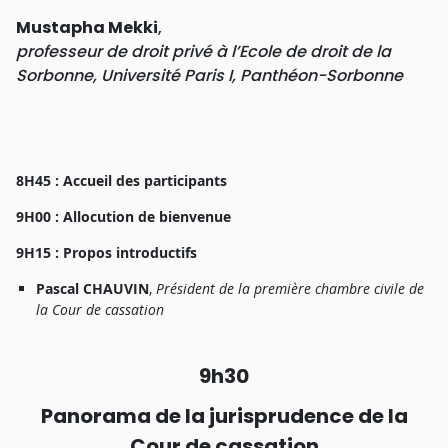
Mustaph
a
Mekki
,
p
r
ofesseu
r
d
e
d
r
oi
t
priv
é à
l’Ecol
e
d
e
d
r
oi
t
d
e
l
a
Sorbonne
,
Universit
é
Pari
s
I
,
Panthéon-Sorbonn
e
8H45 :
Accuei
l
de
s
participant
s
9H00 :
Allocutio
n
d
e
bienvenu
e
9H
1
5 :
Propo
s
i
ntroductif
s
Pasca
l
CHAUVIN
,
Présiden
t
d
e
l
a
p
r
emiè
r
e
chamb
r
e
civil
e
d
e
l
a
Cou
r
d
e
c
a
ssatio
n
9h
3
0
Panoram
a
d
e
l
a
jurisprudenc
e
d
e
l
a
Cou
r
d
e
c
assatio
n