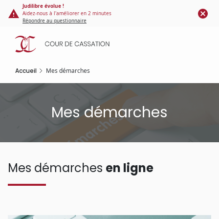
Panneau de gestion des cookies
Aller
Judilibre évolue !
Aidez-nous à l'améliorer en 2 minutes
au
Répondre au questionnaire
contenu
principal
Accueil
Mes démarches
Mes démarches
Mes démarches
en ligne