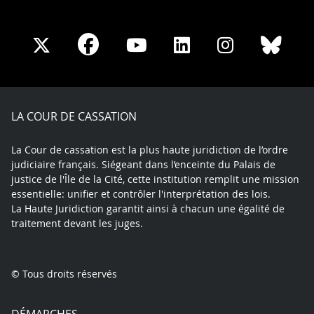
Share
Share
Share
Share
Sha
Share
on
on
on
on
on
on
Facebook
X
Youtube
LinkedIn
Instagram
Blue
play
LA COUR DE CASSATION
La Cour de cassation est la plus haute juridiction de l’ordre
judiciaire français. Siégeant dans l’enceinte du Palais de
justice de l'Île de la Cité, cette institution remplit une mission
essentielle: unifier et contrôler l'interprétation des lois.
La Haute Juridiction garantit ainsi à chacun une égalité de
traitement devant les juges.
© Tous droits réservés