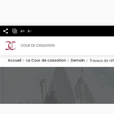
Panneau de gestion des cookies
Aller
au
contenu
principal
A+
A-
Accueil
La Cour de cassation
Demain
Travaux de ré