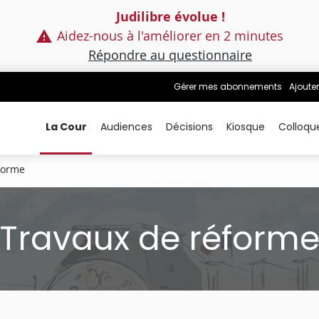
Judilibre évolue !
Aidez-nous à l'améliorer en 2 minutes
Répondre au questionnaire
Gérer mes abonnements
Ajouter
La Cour
Audiences
Décisions
Kiosque
Colloqu
forme
Travaux de réform