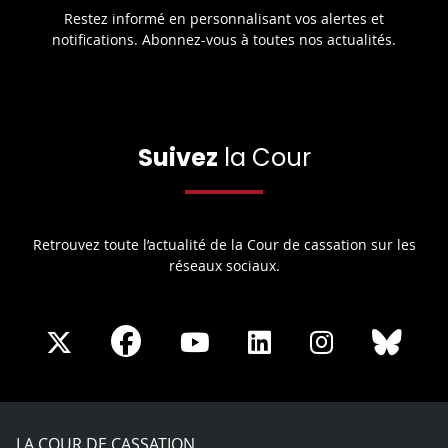
Restez informé en personnalisant vos alertes et
notifications. Abonnez-vous à toutes nos actualités.
Suivez
la Cour
Retrouvez toute l’actualité de la Cour de cassation sur les
réseaux sociaux.
Share
Share
Share
Share
Sha
Share
on
on
on
on
on
on
Facebook
X
Youtube
LinkedIn
Instagram
Blue
play
LA COUR DE CASSATION