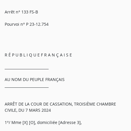
Arrêt n° 133 FS-B
Pourvoi n° P 23-12.754
R É P U B L I Q U E F R A N Ç A I S E
_________________________
AU NOM DU PEUPLE FRANÇAIS
_________________________
ARRÊT DE LA COUR DE CASSATION, TROISIÈME CHAMBRE
CIVILE, DU 7 MARS 2024
1°/ Mme [X] [O], domiciliée [Adresse 3],