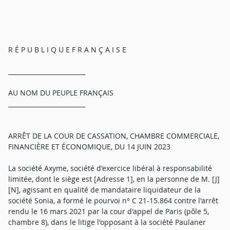
R É P U B L I Q U E F R A N Ç A I S E
_________________________
AU NOM DU PEUPLE FRANÇAIS
_________________________
ARRÊT DE LA COUR DE CASSATION, CHAMBRE COMMERCIALE,
FINANCIÈRE ET ÉCONOMIQUE, DU 14 JUIN 2023
La société Axyme, société d'exercice libéral à responsabilité
limitée, dont le siège est [Adresse 1], en la personne de M. [J]
[N], agissant en qualité de mandataire liquidateur de la
société Sonia, a formé le pourvoi n° C 21-15.864 contre l'arrêt
rendu le 16 mars 2021 par la cour d'appel de Paris (pôle 5,
chambre 8), dans le litige l'opposant à la société Paulaner