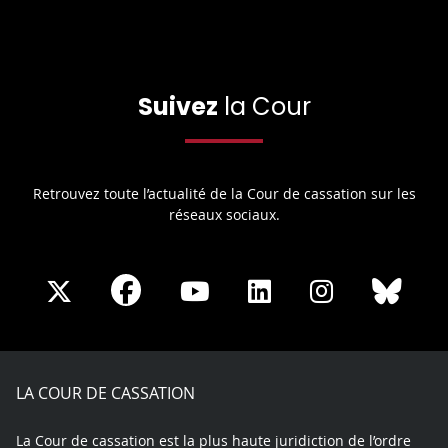
Suivez
la Cour
Retrouvez toute l’actualité de la Cour de cassation sur les
réseaux sociaux.
Share
Share
Share
Share
Sha
Share
on
on
on
on
on
on
Facebook
X
Youtube
LinkedIn
Instagram
Blue
play
LA COUR DE CASSATION
La Cour de cassation est la plus haute juridiction de l’ordre