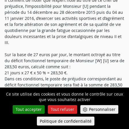
Il convient de noter que l’expert note au titre de ce chef de
préjudice, l’impossibilité pour Monsieur [U] pendant la
période du 14 décembre au 28 décembre 2015 puis du 04 au
11 janvier 2016, d’exercer ses activités sportives et d’agrément
et la forte altération de son agrément et de sa qualité de vie
quotidienne par la grande fatigue occasionnée par les
douleurs incessantes et la prise d’antalgiques de niveau II et
III.
Sur la base de 27 euros par jour, le montant octroyé au titre
du déficit fonctionnel temporaire de Monsieur [W] [U] sera de
283,50 euros, calculé comme suit :
21 jours x 27 € x 50 % = 283,50 €.
Dans ces conditions, le poste de préjudice correspondant au
déficit fonctionnel temporaire sera fixé à la somme de 283,50
euros.
Ce site utilise des cookies et vous donne le contrôle sur ceux
que vous souhaitez activer
2. Les souffrances endurées
Tout accepter
Tout refuser
Personnaliser
Elles sont caractérisées par les souffrances tant physiques
Politique de confidentialité
que morales endurées par la victime du fait des atteintes à
Queue-Fair
Menu
son intégrité, sa dignité, des traitements subis.