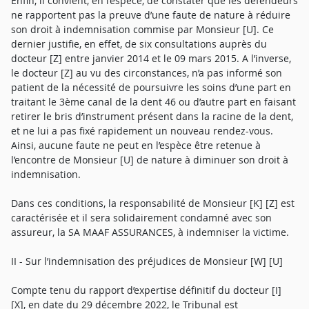
Enfin, il convient, en l’espèce, de constater que les défendeurs
ne rapportent pas la preuve d’une faute de nature à réduire
son droit à indemnisation commise par Monsieur [U]. Ce
dernier justifie, en effet, de six consultations auprès du
docteur [Z] entre janvier 2014 et le 09 mars 2015. A l’inverse,
le docteur [Z] au vu des circonstances, n’a pas informé son
patient de la nécessité de poursuivre les soins d’une part en
traitant le 3ème canal de la dent 46 ou d’autre part en faisant
retirer le bris d’instrument présent dans la racine de la dent,
et ne lui a pas fixé rapidement un nouveau rendez-vous.
Ainsi, aucune faute ne peut en l’espèce être retenue à
l’encontre de Monsieur [U] de nature à diminuer son droit à
indemnisation.
Dans ces conditions, la responsabilité de Monsieur [K] [Z] est
caractérisée et il sera solidairement condamné avec son
assureur, la SA MAAF ASSURANCES, à indemniser la victime.
II - Sur l’indemnisation des préjudices de Monsieur [W] [U]
Compte tenu du rapport d’expertise définitif du docteur [I]
[X], en date du 29 décembre 2022, le Tribunal est