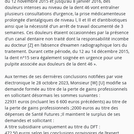
du 12 novembre 2015 et jusqu'au 8 janvier 2016, des
douleurs intenses au niveau de la dent 46 vont entraîner
plusieurs consultations d’urgence, la prise médicamenteuse
prolongée d'antalgiques de niveau l, ll et Ill et d'antibiotiques
ainsi que la nécessité d'un arrêt de travail documenté de 3
semaines. Ces douleurs étaient occasionnées par la présence
d'un canal dentaire non traité dont la responsabilité incombe
au docteur [Z] en l’absence d'examen radiographique lors du
traitement. Durant cette période, du 12 au 14 décembre 2015,
la dent n°15 sera également soignée en urgence pour une
pulpite associée aux douleurs de la dent 46 ».
Aux termes de ses dernières conclusions notifiées par voie
électronique le 28 octobre 2023, Monsieur [W] [U] modifie sa
demande formée au titre de la perte de gains professionnels
en sollicitant désormais les sommes suivantes :
22931 euros (incluant les 6 600 euros précédents) au titre de
la perte de gains professionnels ;2000 euros au titre des
dépenses de Santé Futures ;Il maintient le surplus de ses
demandes et sollicitant :
A titre subsidiaire uniquement au titre du DFT :
472,50 euros selon les conclusions provisoires de l’expert