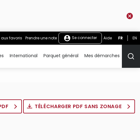
Se connecter
 aux favoris
Prendre une note
Aide
FR
EN
es
International
Parquet général
Mes démarches
Rech
 PDF
TÉLÉCHARGER PDF SANS ZONAGE