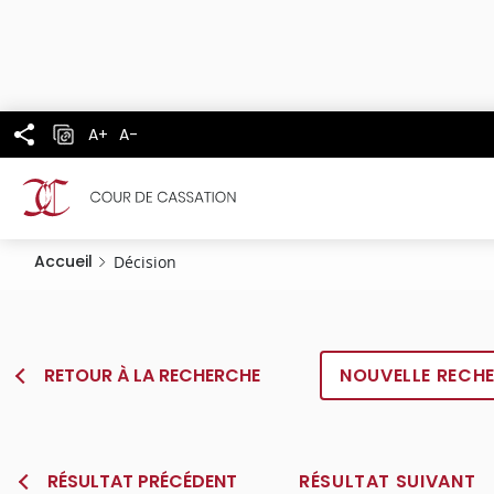
Panneau de gestion des cookies
Aller
au
contenu
principal
A+
A-
Accueil
Décision
RETOUR À LA RECHERCHE
NOUVELLE RECH
RÉSULTAT PRÉCÉDENT
RÉSULTAT SUIVANT