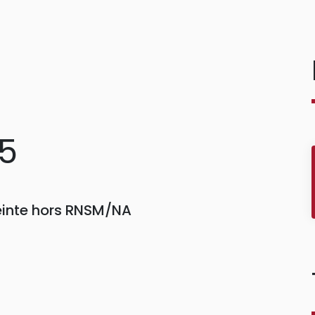
25
einte hors RNSM/NA