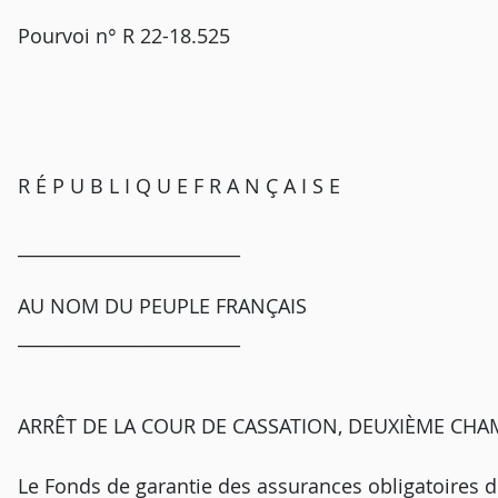
Pourvoi n° R 22-18.525
R É P U B L I Q U E F R A N Ç A I S E
_________________________
AU NOM DU PEUPLE FRANÇAIS
_________________________
ARRÊT DE LA COUR DE CASSATION, DEUXIÈME CHA
Le Fonds de garantie des assurances obligatoires d