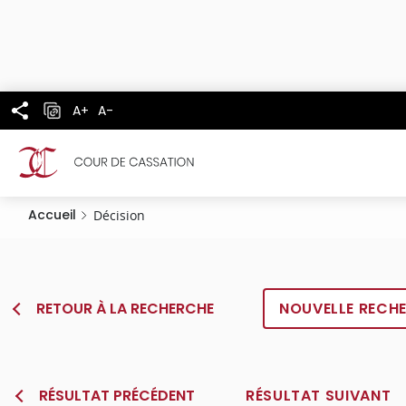
Panneau de gestion des cookies
Aller
au
contenu
principal
A+
A-
Accueil
Décision
RETOUR À LA RECHERCHE
NOUVELLE RECH
RÉSULTAT PRÉCÉDENT
RÉSULTAT SUIVANT