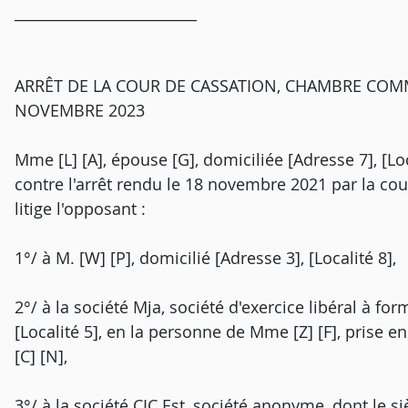
_________________________
ARRÊT DE LA COUR DE CASSATION, CHAMBRE COMM
NOVEMBRE 2023
Mme [L] [A], épouse [G], domiciliée [Adresse 7], [Lo
contre l'arrêt rendu le 18 novembre 2021 par la cour
litige l'opposant :
1°/ à M. [W] [P], domicilié [Adresse 3], [Localité 8],
2°/ à la société Mja, société d'exercice libéral à fo
[Localité 5], en la personne de Mme [Z] [F], prise en
[C] [N],
3°/ à la société CIC Est, société anonyme, dont le siè