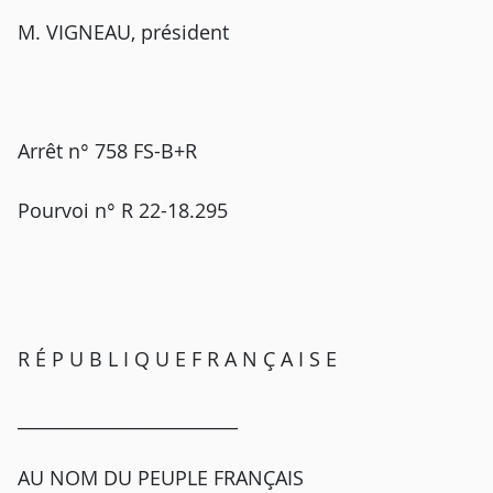
M. VIGNEAU, président
Arrêt n° 758 FS-B+R
Pourvoi n° R 22-18.295
R É P U B L I Q U E F R A N Ç A I S E
_________________________
AU NOM DU PEUPLE FRANÇAIS