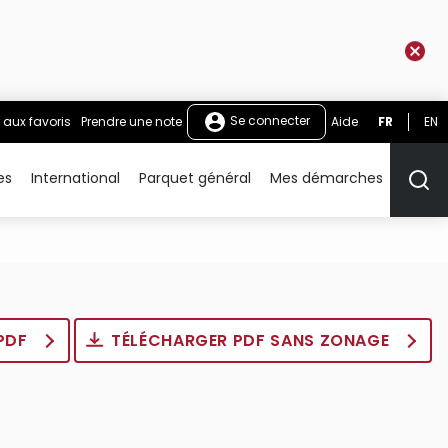
Se connecter
 aux favoris
Prendre une note
Aide
FR
EN
es
International
Parquet général
Mes démarches
Rech
 PDF
TÉLÉCHARGER PDF SANS ZONAGE