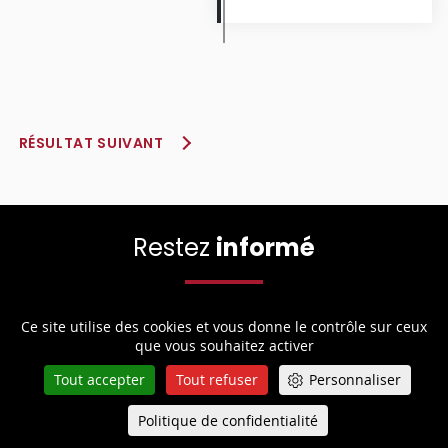
RÉSULTAT SUIVANT
Restez
informé
Ce site utilise des cookies et vous donne le contrôle sur ceux
Restez informé en personnalisant vos alertes et
que vous souhaitez activer
notifications. Abonnez-vous à toutes nos actualités.
Tout accepter
Tout refuser
Personnaliser
Politique de confidentialité
Queue-Fair
Menu