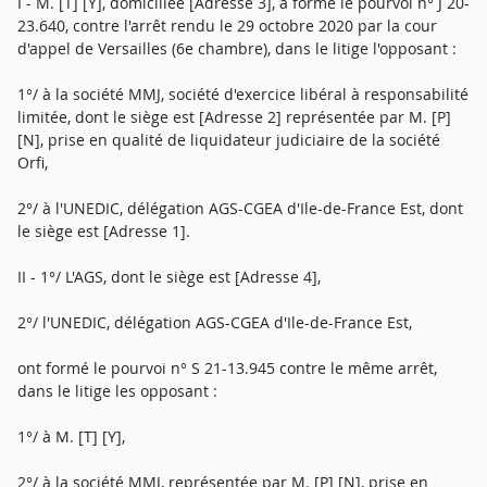
I - M. [T] [Y], domiciliée [Adresse 3], a formé le pourvoi n° J 20-
23.640, contre l'arrêt rendu le 29 octobre 2020 par la cour
d'appel de Versailles (6e chambre), dans le litige l'opposant :
1°/ à la société MMJ, société d'exercice libéral à responsabilité
limitée, dont le siège est [Adresse 2] représentée par M. [P]
[N], prise en qualité de liquidateur judiciaire de la société
Orfi,
2°/ à l'UNEDIC, délégation AGS-CGEA d'Ile-de-France Est, dont
le siège est [Adresse 1].
II - 1°/ L'AGS, dont le siège est [Adresse 4],
2°/ l'UNEDIC, délégation AGS-CGEA d'Ile-de-France Est,
ont formé le pourvoi n° S 21-13.945 contre le même arrêt,
dans le litige les opposant :
1°/ à M. [T] [Y],
2°/ à la société MMJ, représentée par M. [P] [N], prise en