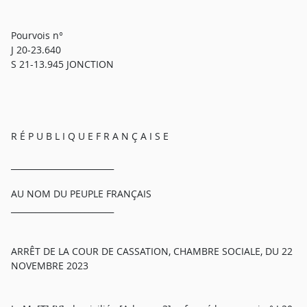
Pourvois n°
J 20-23.640
S 21-13.945 JONCTION
R É P U B L I Q U E F R A N Ç A I S E
_________________________
AU NOM DU PEUPLE FRANÇAIS
_________________________
ARRÊT DE LA COUR DE CASSATION, CHAMBRE SOCIALE, DU 22
NOVEMBRE 2023