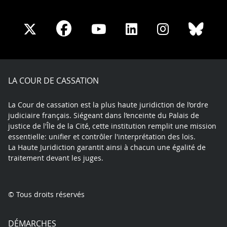
Share
Share
Share
Share
Sha
Share
on
on
on
on
on
on
Facebook
X
Youtube
LinkedIn
Instagram
Blue
play
LA COUR DE CASSATION
La Cour de cassation est la plus haute juridiction de l’ordre
judiciaire français. Siégeant dans l’enceinte du Palais de
justice de l'Île de la Cité, cette institution remplit une mission
essentielle: unifier et contrôler l'interprétation des lois.
La Haute Juridiction garantit ainsi à chacun une égalité de
traitement devant les juges.
© Tous droits réservés
DÉMARCHES