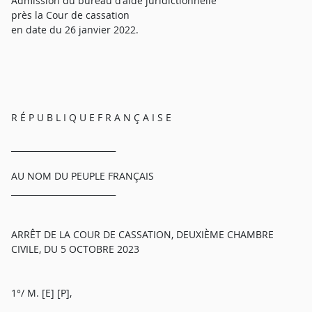
Admission du bureau d'aide juridictionnelle
près la Cour de cassation
en date du 26 janvier 2022.
R É P U B L I Q U E F R A N Ç A I S E
_________________________
AU NOM DU PEUPLE FRANÇAIS
_________________________
ARRÊT DE LA COUR DE CASSATION, DEUXIÈME CHAMBRE
CIVILE, DU 5 OCTOBRE 2023
1°/ M. [E] [P],