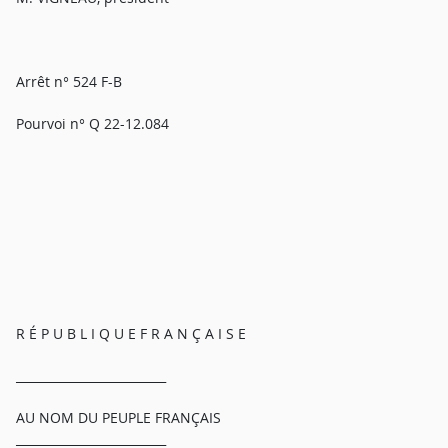
Arrêt n° 524 F-B
Pourvoi n° Q 22-12.084
R É P U B L I Q U E F R A N Ç A I S E
_________________________
AU NOM DU PEUPLE FRANÇAIS
_________________________