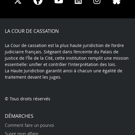
Share
Share
Share
Share
Sha
Share
on
on
on
on
on
on
Facebook
X
Youtube
LinkedIn
Instagram
Blue
play
LA COUR DE CASSATION
La Cour de cassation est la plus haute juridiction de l’ordre
judiciaire français. Siégeant dans l’enceinte du Palais de
justice de l'Île de la Cité, cette institution remplit une mission
essentielle: unifier et contrôler l'interprétation des lois.
La Haute Juridiction garantit ainsi à chacun une égalité de
traitement devant les juges.
© Tous droits réservés
DÉMARCHES
Comment faire un pourvoi
Suivre mon affaire