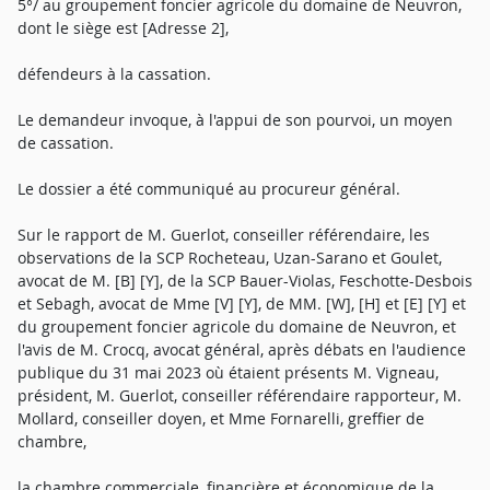
5°/ au groupement foncier agricole du domaine de Neuvron,
dont le siège est [Adresse 2],
défendeurs à la cassation.
Le demandeur invoque, à l'appui de son pourvoi, un moyen
de cassation.
Le dossier a été communiqué au procureur général.
Sur le rapport de M. Guerlot, conseiller référendaire, les
observations de la SCP Rocheteau, Uzan-Sarano et Goulet,
avocat de M. [B] [Y], de la SCP Bauer-Violas, Feschotte-Desbois
et Sebagh, avocat de Mme [V] [Y], de MM. [W], [H] et [E] [Y] et
du groupement foncier agricole du domaine de Neuvron, et
l'avis de M. Crocq, avocat général, après débats en l'audience
publique du 31 mai 2023 où étaient présents M. Vigneau,
président, M. Guerlot, conseiller référendaire rapporteur, M.
Mollard, conseiller doyen, et Mme Fornarelli, greffier de
chambre,
la chambre commerciale, financière et économique de la