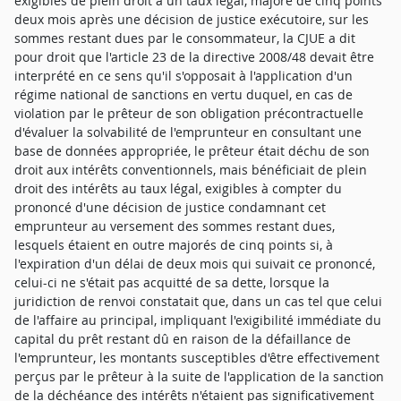
exigibles de plein droit à un taux légal, majoré de cinq points
deux mois après une décision de justice exécutoire, sur les
sommes restant dues par le consommateur, la CJUE a dit
pour droit que l'article 23 de la directive 2008/48 devait être
interprété en ce sens qu'il s'opposait à l'application d'un
régime national de sanctions en vertu duquel, en cas de
violation par le prêteur de son obligation précontractuelle
d'évaluer la solvabilité de l'emprunteur en consultant une
base de données appropriée, le prêteur était déchu de son
droit aux intérêts conventionnels, mais bénéficiait de plein
droit des intérêts au taux légal, exigibles à compter du
prononcé d'une décision de justice condamnant cet
emprunteur au versement des sommes restant dues,
lesquels étaient en outre majorés de cinq points si, à
l'expiration d'un délai de deux mois qui suivait ce prononcé,
celui-ci ne s'était pas acquitté de sa dette, lorsque la
juridiction de renvoi constatait que, dans un cas tel que celui
de l'affaire au principal, impliquant l'exigibilité immédiate du
capital du prêt restant dû en raison de la défaillance de
l'emprunteur, les montants susceptibles d'être effectivement
perçus par le prêteur à la suite de l'application de la sanction
de la déchéance des intérêts n'étaient pas significativement