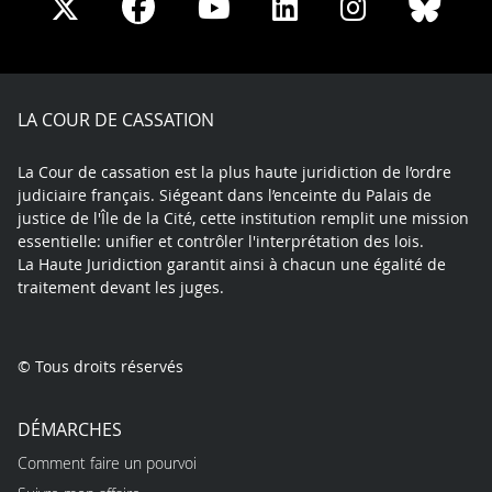
Share
Share
Share
Share
Sha
Share
on
on
on
on
on
on
Facebook
X
Youtube
LinkedIn
Instagram
Blue
play
LA COUR DE CASSATION
La Cour de cassation est la plus haute juridiction de l’ordre
judiciaire français. Siégeant dans l’enceinte du Palais de
justice de l'Île de la Cité, cette institution remplit une mission
essentielle: unifier et contrôler l'interprétation des lois.
La Haute Juridiction garantit ainsi à chacun une égalité de
traitement devant les juges.
© Tous droits réservés
DÉMARCHES
Comment faire un pourvoi