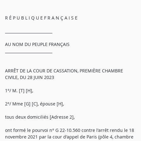
R É P U B L I Q U E F R A N Ç A I S E
_________________________
AU NOM DU PEUPLE FRANÇAIS
_________________________
ARRÊT DE LA COUR DE CASSATION, PREMIÈRE CHAMBRE
CIVILE, DU 28 JUIN 2023
1°/ M. [T] [H],
2°/ Mme [G] [C], épouse [H],
tous deux domiciliés [Adresse 2],
ont formé le pourvoi n° G 22-10.560 contre l'arrêt rendu le 18
novembre 2021 par la cour d'appel de Paris (pôle 4, chambre