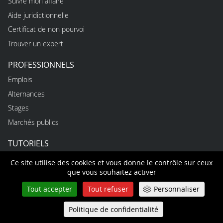
Suivre mon affaire
Aide juridictionnelle
Certificat de non pourvoi
Trouver un expert
PROFESSIONNELS
Emplois
Alternances
Stages
Marchés publics
TUTORIELS
Premiers pas
Ce site utilise des cookies et vous donne le contrôle sur ceux
que vous souhaitez activer
Faire une recherche
Agenda et inscriptions
Tout accepter
Tout refuser
Personnaliser
Mon compte personnel
Politique de confidentialité
Queue-Fair
Menu
Mes démarches en ligne