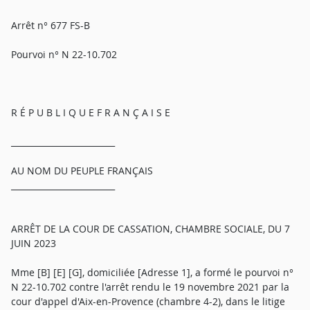
Arrêt n° 677 FS-B
Pourvoi n° N 22-10.702
R É P U B L I Q U E F R A N Ç A I S E
_________________________
AU NOM DU PEUPLE FRANÇAIS
_________________________
ARRÊT DE LA COUR DE CASSATION, CHAMBRE SOCIALE, DU 7
JUIN 2023
Mme [B] [E] [G], domiciliée [Adresse 1], a formé le pourvoi n°
N 22-10.702 contre l'arrêt rendu le 19 novembre 2021 par la
cour d'appel d'Aix-en-Provence (chambre 4-2), dans le litige