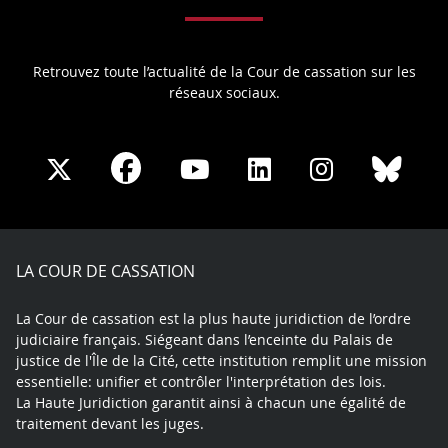
Retrouvez toute l’actualité de la Cour de cassation sur les
réseaux sociaux.
Share
Share
Share
Share
Sha
Share
on
on
on
on
on
on
Facebook
X
Youtube
LinkedIn
Instagram
Blue
play
LA COUR DE CASSATION
La Cour de cassation est la plus haute juridiction de l’ordre
judiciaire français. Siégeant dans l’enceinte du Palais de
justice de l'Île de la Cité, cette institution remplit une mission
essentielle: unifier et contrôler l'interprétation des lois.
La Haute Juridiction garantit ainsi à chacun une égalité de
traitement devant les juges.