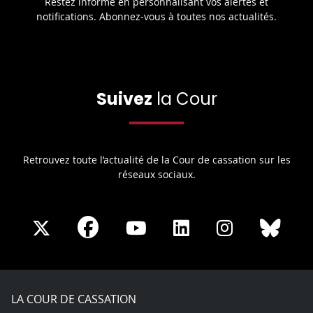
Restez informé en personnalisant vos alertes et
notifications. Abonnez-vous à toutes nos actualités.
Suivez
la Cour
Retrouvez toute l’actualité de la Cour de cassation sur les
réseaux sociaux.
Share
Share
Share
Share
Sha
Share
on
on
on
on
on
on
Facebook
X
Youtube
LinkedIn
Instagram
Blue
play
LA COUR DE CASSATION