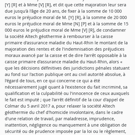
[Y] [R] et à Mme [V] [R], et dit que cette majoration leur sera
due jusqu'à l'âge de 20 ans, de fixer à la somme de 10 000
euros le préjudice moral de M. [Y] [R], à la somme de 20 000
euros le préjudice moral de Mme [N] [P] et à la somme de 15
000 euros le préjudice moral de Mme [V] [R], de condamner
la société Altech géothermie à rembourser à la caisse
primaire d'assurance maladie du Haut-Rhin le montant de la
majoration des rentes et de l'indemnisation des préjudices
moraux avancé par la caisse et de dire l'arrêt opposable à la
caisse primaire d'assurance maladie du Haut-Rhin, alors «
que les décisions définitives des juridictions pénales statuant
au fond sur l'action publique ont au civil autorité absolue, à
l'égard de tous, en ce qui concerne ce qui a été
nécessairement jugé quant à l'existence du fait incriminé, sa
qualification et la culpabilité ou l'innocence de ceux auxquels
le fait est imputé ; que l'arrêt définitif de la cour d'appel de
Colmar du 5 avril 2017 a, pour relaxer la société Altech
géothermie du chef d'homicide involontaire, dans le cadre
d'une relation de travail, par maladresse, imprudence,
inattention, négligence ou manquement à une obligation de
sécurité ou de prudence imposée par la loi ou le règlement,