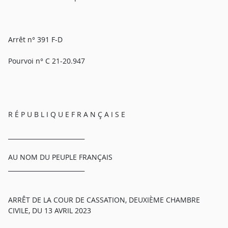
Arrêt n° 391 F-D
Pourvoi n° C 21-20.947
R É P U B L I Q U E F R A N Ç A I S E
_________________________
AU NOM DU PEUPLE FRANÇAIS
_________________________
ARRÊT DE LA COUR DE CASSATION, DEUXIÈME CHAMBRE
CIVILE, DU 13 AVRIL 2023