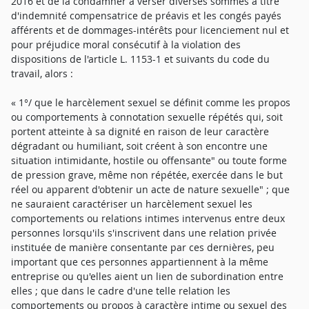
2016 et de la condamner à verser diverses sommes à titre
d'indemnité compensatrice de préavis et les congés payés
afférents et de dommages-intérêts pour licenciement nul et
pour préjudice moral consécutif à la violation des
dispositions de l'article L. 1153-1 et suivants du code du
travail, alors :
« 1°/ que le harcèlement sexuel se définit comme les propos
ou comportements à connotation sexuelle répétés qui, soit
portent atteinte à sa dignité en raison de leur caractère
dégradant ou humiliant, soit créent à son encontre une
situation intimidante, hostile ou offensante" ou toute forme
de pression grave, même non répétée, exercée dans le but
réel ou apparent d'obtenir un acte de nature sexuelle" ; que
ne sauraient caractériser un harcèlement sexuel les
comportements ou relations intimes intervenus entre deux
personnes lorsqu'ils s'inscrivent dans une relation privée
instituée de manière consentante par ces dernières, peu
important que ces personnes appartiennent à la même
entreprise ou qu'elles aient un lien de subordination entre
elles ; que dans le cadre d'une telle relation les
comportements ou propos à caractère intime ou sexuel des