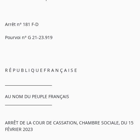
Arrêt n° 181 F-D
Pourvoi n° G 21-23.919
R É P U B L I Q U E F R A N Ç A I S E
_________________________
AU NOM DU PEUPLE FRANÇAIS
_________________________
ARRÊT DE LA COUR DE CASSATION, CHAMBRE SOCIALE, DU 15
FÉVRIER 2023