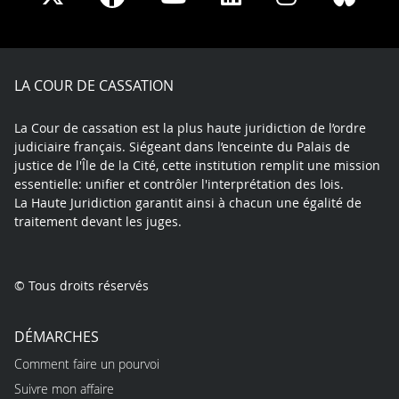
on
on
on
on
on
on
Facebook
X
Youtube
LinkedIn
Instagram
Blue
play
LA COUR DE CASSATION
La Cour de cassation est la plus haute juridiction de l’ordre
judiciaire français. Siégeant dans l’enceinte du Palais de
justice de l'Île de la Cité, cette institution remplit une mission
essentielle: unifier et contrôler l'interprétation des lois.
La Haute Juridiction garantit ainsi à chacun une égalité de
traitement devant les juges.
© Tous droits réservés
DÉMARCHES
Comment faire un pourvoi
Suivre mon affaire