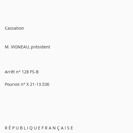
Cassation
M. VIGNEAU, président
Arrêt n° 128 FS-B
Pourvoi n° X 21-13.536
R É P U B L I Q U E F R A N Ç A I S E