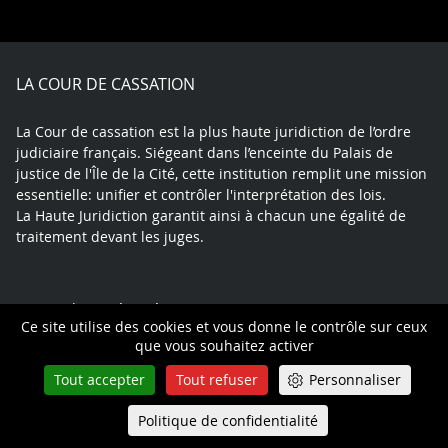
on
on
on
on
on
on
Facebook
X
Youtube
LinkedIn
Instagram
Blue
play
LA COUR DE CASSATION
La Cour de cassation est la plus haute juridiction de l’ordre
judiciaire français. Siégeant dans l’enceinte du Palais de
justice de l'Île de la Cité, cette institution remplit une mission
essentielle: unifier et contrôler l'interprétation des lois.
La Haute Juridiction garantit ainsi à chacun une égalité de
traitement devant les juges.
© Tous droits réservés
Ce site utilise des cookies et vous donne le contrôle sur ceux
que vous souhaitez activer
DÉMARCHES
Tout accepter
Tout refuser
Personnaliser
Comment faire un pourvoi
Politique de confidentialité
Queue-Fair
Suivre mon affaire
Menu