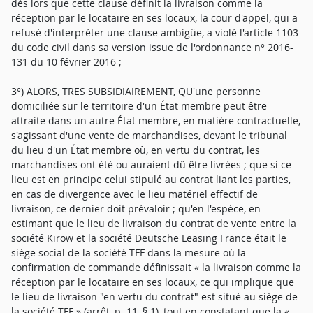
dès lors que cette clause définit la livraison comme la
réception par le locataire en ses locaux, la cour d'appel, qui a
refusé d'interpréter une clause ambigüe, a violé l'article 1103
du code civil dans sa version issue de l'ordonnance n° 2016-
131 du 10 février 2016 ;
3°) ALORS, TRES SUBSIDIAIREMENT, QU'une personne
domiciliée sur le territoire d'un État membre peut être
attraite dans un autre État membre, en matière contractuelle,
s'agissant d'une vente de marchandises, devant le tribunal
du lieu d'un État membre où, en vertu du contrat, les
marchandises ont été ou auraient dû être livrées ; que si ce
lieu est en principe celui stipulé au contrat liant les parties,
en cas de divergence avec le lieu matériel effectif de
livraison, ce dernier doit prévaloir ; qu'en l'espèce, en
estimant que le lieu de livraison du contrat de vente entre la
société Kirow et la société Deutsche Leasing France était le
siège social de la société TFF dans la mesure où la
confirmation de commande définissait « la livraison comme la
réception par le locataire en ses locaux, ce qui implique que
le lieu de livraison "en vertu du contrat" est situé au siège de
la société TFF » (arrêt, p. 11, § 1), tout en constatant que la «