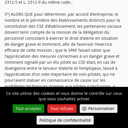
2312-5 et L. 2312-9 du même code ;
5°) ALORS QUE pour déterminer, par accord d'entreprise, le
nombre et le périmètre des établissements distincts pour la
constitution des CSE d'établissement, les partenaires sociaux
doivent tenir compte de la mission de la délégation du
personnel consistant à exercer le droit d'alerte en situation
de danger grave et imminent, afin de favoriser l'exercice
efficace de cette mission ; que le SPAF faisait valoir que
l'appréciation des mesures correctives à un danger grave et
imminent signalé par un élu pilote au CSE était, en cas de
divergence entre le lanceur d'alerte et l'employeur, laissé à
l'appréciation d'un vote majoritaire de non-pilotes, qui ne
pourraient statuer en connaissance de cause sur les
problèmes techniques propres aux pilotes (conclusions, p.
91-92) ; qu'en se bornant, pour rejeter la demande du SPAF, à
Ce site utilise des cookies et vous donne le contrôle sur ceux
relever que les élus du CSE disposaient tous de la faculté
que vous souhaitez activer
d'actionner un droit d'alerte, sans rechercher, comme elle y
Tout accepter
Tout refuser
Personnaliser
était invitée, si les modalités de l'exercice de ce droit
permettaient réellement aux délégués des pilotes, eu égard
Politique de confidentialité
Queue-Fair
au pouvoir du CSE composé majoritairement de non-pilotes,
Menu