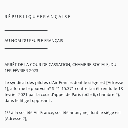
R É P U B L I Q U E F R A N Ç A I S E
_________________________
AU NOM DU PEUPLE FRANÇAIS
_________________________
ARRÊT DE LA COUR DE CASSATION, CHAMBRE SOCIALE, DU
1ER FÉVRIER 2023
Le syndicat des pilotes d'Air France, dont le siège est [Adresse
1], a formé le pourvoi n° S 21-15.371 contre l'arrêt rendu le 18
février 2021 par la cour d'appel de Paris (pôle 6, chambre 2),
dans le litige l'opposant :
1°/ à la société Air France, société anonyme, dont le siège est
[Adresse 2],