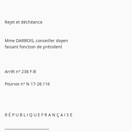
Rejet et déchéance
Mme DARBOIS, conseiller doyen
faisant fonction de président
Arrêt n° 238 F-B
Pourvoi n° N 17-28.116
R É P U B L I Q U E F R A N Ç A I S E
_________________________