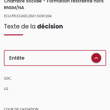
Chambre sociale - Formation restreinte hors
RNSM/NA
ECLI:FR:CCASS:2021:SO01204
Texte de la
décision
Entête
SOC.
LG
COUR DE CASSATION