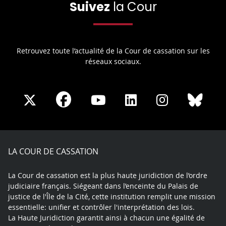
Suivez
la Cour
Retrouvez toute l’actualité de la Cour de cassation sur les
réseaux sociaux.
Share
Share
Share
Share
Sha
Share
on
on
on
on
on
on
Facebook
X
Youtube
LinkedIn
Instagram
Blue
play
LA COUR DE CASSATION
La Cour de cassation est la plus haute juridiction de l’ordre
judiciaire français. Siégeant dans l’enceinte du Palais de
justice de l'Île de la Cité, cette institution remplit une mission
essentielle: unifier et contrôler l'interprétation des lois.
La Haute Juridiction garantit ainsi à chacun une égalité de