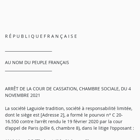
R É P U B L I Q U E F R A N Ç A I S E
_________________________
AU NOM DU PEUPLE FRANÇAIS
_________________________
ARRÊT DE LA COUR DE CASSATION, CHAMBRE SOCIALE, DU 4
NOVEMBRE 2021
La société Laguiole tradition, société à responsabilité limitée,
dont le siège est [Adresse 2], a formé le pourvoi n° C 20-
16.550 contre l'arrêt rendu le 19 février 2020 par la cour
d'appel de Paris (pôle 6, chambre 8), dans le litige l'opposant :