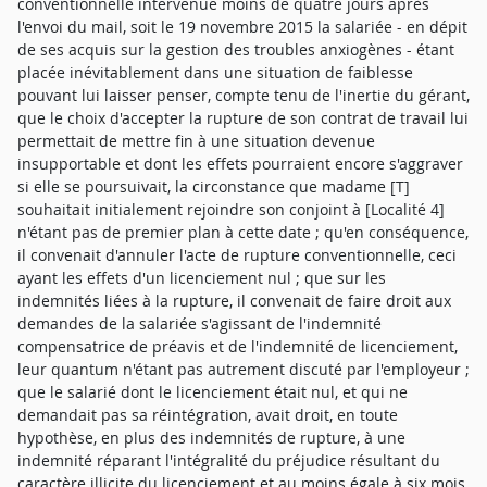
conventionnelle intervenue moins de quatre jours après
l'envoi du mail, soit le 19 novembre 2015 la salariée - en dépit
de ses acquis sur la gestion des troubles anxiogènes - étant
placée inévitablement dans une situation de faiblesse
pouvant lui laisser penser, compte tenu de l'inertie du gérant,
que le choix d'accepter la rupture de son contrat de travail lui
permettait de mettre fin à une situation devenue
insupportable et dont les effets pourraient encore s'aggraver
si elle se poursuivait, la circonstance que madame [T]
souhaitait initialement rejoindre son conjoint à [Localité 4]
n'étant pas de premier plan à cette date ; qu'en conséquence,
il convenait d'annuler l'acte de rupture conventionnelle, ceci
ayant les effets d'un licenciement nul ; que sur les
indemnités liées à la rupture, il convenait de faire droit aux
demandes de la salariée s'agissant de l'indemnité
compensatrice de préavis et de l'indemnité de licenciement,
leur quantum n'étant pas autrement discuté par l'employeur ;
que le salarié dont le licenciement était nul, et qui ne
demandait pas sa réintégration, avait droit, en toute
hypothèse, en plus des indemnités de rupture, à une
indemnité réparant l'intégralité du préjudice résultant du
caractère illicite du licenciement et au moins égale à six mois