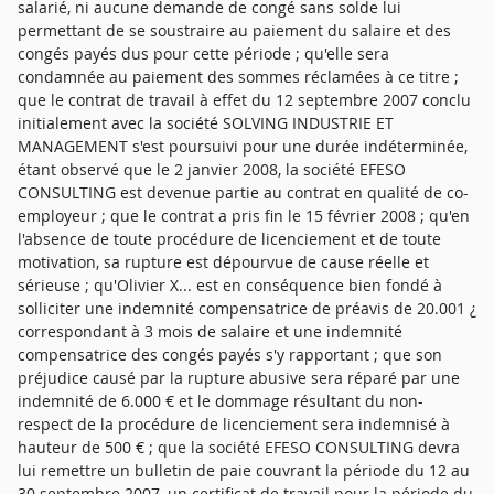
salarié, ni aucune demande de congé sans solde lui
permettant de se soustraire au paiement du salaire et des
congés payés dus pour cette période ; qu'elle sera
condamnée au paiement des sommes réclamées à ce titre ;
que le contrat de travail à effet du 12 septembre 2007 conclu
initialement avec la société SOLVING INDUSTRIE ET
MANAGEMENT s'est poursuivi pour une durée indéterminée,
étant observé que le 2 janvier 2008, la société EFESO
CONSULTING est devenue partie au contrat en qualité de co-
employeur ; que le contrat a pris fin le 15 février 2008 ; qu'en
l'absence de toute procédure de licenciement et de toute
motivation, sa rupture est dépourvue de cause réelle et
sérieuse ; qu'Olivier X... est en conséquence bien fondé à
solliciter une indemnité compensatrice de préavis de 20.001 ¿
correspondant à 3 mois de salaire et une indemnité
compensatrice des congés payés s'y rapportant ; que son
préjudice causé par la rupture abusive sera réparé par une
indemnité de 6.000 € et le dommage résultant du non-
respect de la procédure de licenciement sera indemnisé à
hauteur de 500 € ; que la société EFESO CONSULTING devra
lui remettre un bulletin de paie couvrant la période du 12 au
30 septembre 2007, un certificat de travail pour la période du