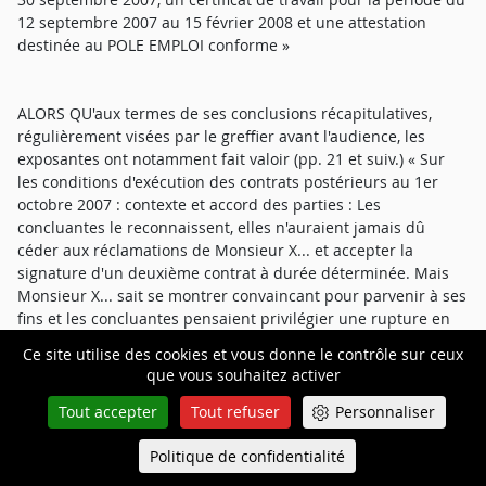
12 septembre 2007 au 15 février 2008 et une attestation
destinée au POLE EMPLOI conforme »
ALORS QU'aux termes de ses conclusions récapitulatives,
régulièrement visées par le greffier avant l'audience, les
exposantes ont notamment fait valoir (pp. 21 et suiv.) « Sur
les conditions d'exécution des contrats postérieurs au 1er
octobre 2007 : contexte et accord des parties : Les
concluantes le reconnaissent, elles n'auraient jamais dû
céder aux réclamations de Monsieur X... et accepter la
signature d'un deuxième contrat à durée déterminée. Mais
Monsieur X... sait se montrer convaincant pour parvenir à ses
fins et les concluantes pensaient privilégier une rupture en
de bons termes et s'assurer ainsi la tranquillité d'esprit
Ce site utilise des cookies et vous donne le contrôle sur ceux
recherchée par tout employeur soucieux du devenir de ses
que vous souhaitez activer
salariés. C'est dans ce contexte que les concluantes ont
accepté de satisfaire aux demandes de Monsieur X..., à savoir
Tout accepter
Tout refuser
Personnaliser
de lui « offrir » : 1/ un contrat de travail de 6 semaines avec la
société EFESO CONSULTING. Dans le cadre d'un
Politique de confidentialité
Queue-Fair
Menu
accroissement temporaire d'activité la société EFESO