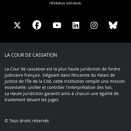
réseaux sociaux.
Share
Share
Share
Share
Sha
Share
on
on
on
on
on
on
Facebook
X
Youtube
LinkedIn
Instagram
Blue
play
LA COUR DE CASSATION
La Cour de cassation est la plus haute juridiction de l’ordre
judiciaire français. Siégeant dans l’enceinte du Palais de
justice de l'Île de la Cité, cette institution remplit une mission
essentielle: unifier et contrôler l'interprétation des lois.
La Haute Juridiction garantit ainsi à chacun une égalité de
traitement devant les juges.
© Tous droits réservés