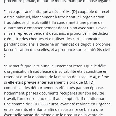
procédure pénale, défaut de motifs, manque de base légale :
"en ce que l'arrêt attaqué a déclaré M. [D] coupable de recel
à titre habituel, blanchiment à titre habituel, organisation
frauduleuse d'insolvabilité, l'a condamné à une peine de
quatre ans d'emprisonnement dont un an avec sursis avec
mise à l'épreuve pendant deux ans, a prononcé l'interdiction
d'émettre des chèques et d'utiliser des cartes bancaires
pendant cinq ans, a décerné un mandat de dépôt, a ordonné
la confiscation des scellés, et a prononcé sur les intérêts civils
;
"aux motifs que le tribunal a justement retenu que le délit
d'organisation frauduleuse d'insolvabilité était constitué en
retenant que la donation de la maison de [Localité 4], même
si elle était prévue antérieurement, alors que M. [D]
connaissait les détournements effectués par son épouse,
notamment, par les documents récupérés sur son lieu de
travail, l'un d'entre eux relatif au compte fictif mentionnant
une somme de 1 200 000 euros, avait été réalisée en urgence
entre parents et enfants afin de soustraire ce bien à une
éventuelle saisie, de même que le produit de la vente de