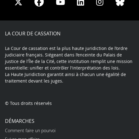
Share
Share
Share
Share
Sha
Share
on
on
on
on
on
on
Facebook
X
Youtube
LinkedIn
Instagram
Blue
play
LA COUR DE CASSATION
La Cour de cassation est la plus haute juridiction de l’ordre
judiciaire français. Siégeant dans l’enceinte du Palais de
justice de l'Île de la Cité, cette institution remplit une mission
essentielle: unifier et contrôler l'interprétation des lois.
La Haute Juridiction garantit ainsi à chacun une égalité de
traitement devant les juges.
© Tous droits réservés
DÉMARCHES
Comment faire un pourvoi