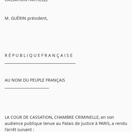
M. GUÉRIN président,
R É P U B L I Q U E F R A N Ç A I S E
________________________________________
AU NOM DU PEUPLE FRANÇAIS
_________________________
LA COUR DE CASSATION, CHAMBRE CRIMINELLE, en son
audience publique tenue au Palais de Justice à PARIS, a rendu
l'arrêt suivant :