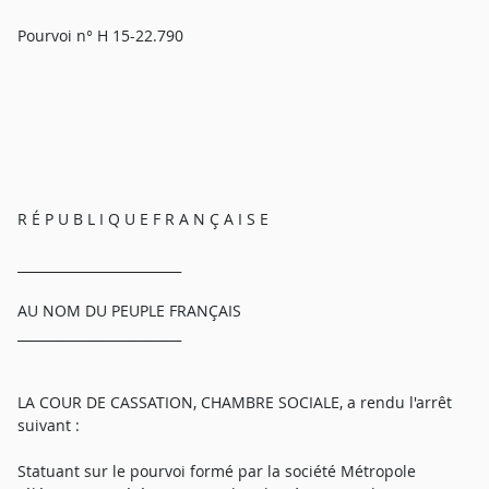
Pourvoi n° H 15-22.790
R É P U B L I Q U E F R A N Ç A I S E
_________________________
AU NOM DU PEUPLE FRANÇAIS
_________________________
LA COUR DE CASSATION, CHAMBRE SOCIALE, a rendu l'arrêt
suivant :
Statuant sur le pourvoi formé par la société Métropole