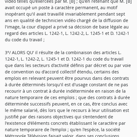
vidéo telles qu'exercées par M. [B] ; qu'en retenant que M. [B]
avait occupé un poste à caractère permanent, au motif
inopérant qu'il avait travaillé invariablement pendant sept
ans en qualité de technicien vidéo chargé de la diffusion de
l'image, la cour d'appel a privé sa décision de base légale au
regard des articles L. 1242-1, L. 1242-2, L. 1245-1 et D. 1242-1
du code du travail ;
3°/ ALORS QU' il résulte de la combinaison des articles L.
1242-1, L. 1242-2, L. 1245-1 et D. 1242-1 du code du travail
que dans les secteurs d'activité définis par décret ou par voie
de convention ou d'accord collectif étendu, certains des
emplois en relevant peuvent être pourvus dans des contrats
à durée déterminés lorsqu'il est d'usage constant de ne pas
recourir à un contrat à durée indéterminée en raison de la
nature temporaire de ces emplois ; que des contrats à durée
déterminée successifs peuvent, en ce cas, être conclus avec
le même salarié, dès lors que le recours à leur utilisation est
justifié par des raisons objectives qui s'entendent de
l'existence d'éléments concrets établissant le caractère par
nature temporaire de l'emploi ; qu'en l'espèce, la société
Métropole Télévision faisait valoir, dans ses conclusions