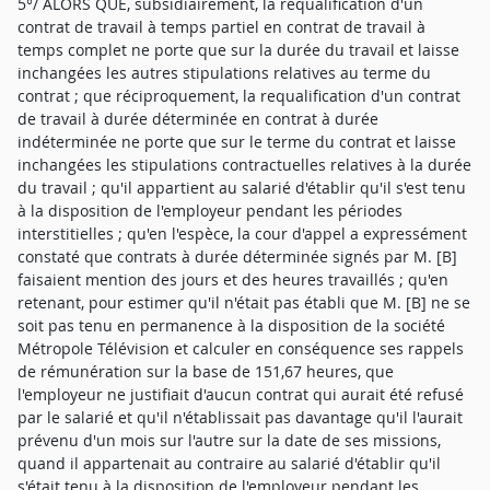
5°/ ALORS QUE, subsidiairement, la requalification d'un
contrat de travail à temps partiel en contrat de travail à
temps complet ne porte que sur la durée du travail et laisse
inchangées les autres stipulations relatives au terme du
contrat ; que réciproquement, la requalification d'un contrat
de travail à durée déterminée en contrat à durée
indéterminée ne porte que sur le terme du contrat et laisse
inchangées les stipulations contractuelles relatives à la durée
du travail ; qu'il appartient au salarié d'établir qu'il s'est tenu
à la disposition de l'employeur pendant les périodes
interstitielles ; qu'en l'espèce, la cour d'appel a expressément
constaté que contrats à durée déterminée signés par M. [B]
faisaient mention des jours et des heures travaillés ; qu'en
retenant, pour estimer qu'il n'était pas établi que M. [B] ne se
soit pas tenu en permanence à la disposition de la société
Métropole Télévision et calculer en conséquence ses rappels
de rémunération sur la base de 151,67 heures, que
l'employeur ne justifiait d'aucun contrat qui aurait été refusé
par le salarié et qu'il n'établissait pas davantage qu'il l'aurait
prévenu d'un mois sur l'autre sur la date de ses missions,
quand il appartenait au contraire au salarié d'établir qu'il
s'était tenu à la disposition de l'employeur pendant les