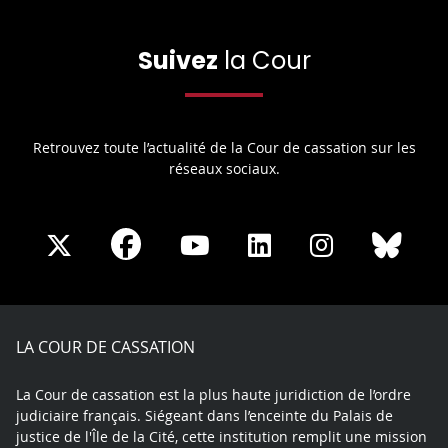
Suivez
la Cour
Retrouvez toute l’actualité de la Cour de cassation sur les
réseaux sociaux.
Share
Share
Share
Share
Sha
Share
on
on
on
on
on
on
Facebook
X
Youtube
LinkedIn
Instagram
Blue
play
LA COUR DE CASSATION
La Cour de cassation est la plus haute juridiction de l’ordre
judiciaire français. Siégeant dans l’enceinte du Palais de
justice de l'Île de la Cité, cette institution remplit une mission