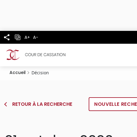
Panneau de gestion des cookies
Aller
au
contenu
principal
A+
A-
Accueil
Décision
RETOUR À LA RECHERCHE
NOUVELLE RECH