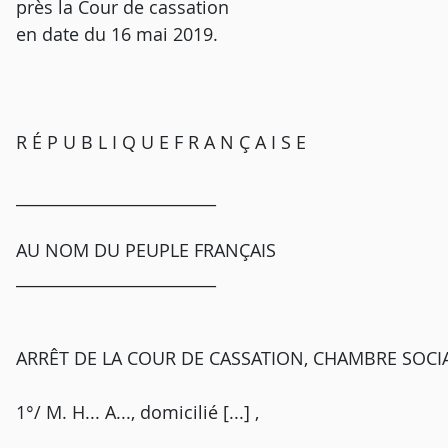
près la Cour de cassation
en date du 16 mai 2019.
R É P U B L I Q U E F R A N Ç A I S E
_________________________
AU NOM DU PEUPLE FRANÇAIS
_________________________
ARRÊT DE LA COUR DE CASSATION, CHAMBRE SOCIA
1°/ M. H... A..., domicilié [...] ,