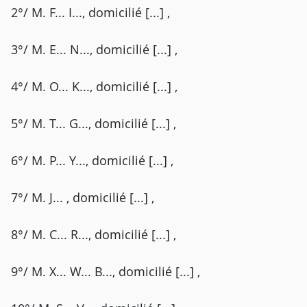
2°/ M. F... I..., domicilié [...] ,
3°/ M. E... N..., domicilié [...] ,
4°/ M. O... K..., domicilié [...] ,
5°/ M. T... G..., domicilié [...] ,
6°/ M. P... Y..., domicilié [...] ,
7°/ M. J... , domicilié [...] ,
8°/ M. C... R..., domicilié [...] ,
9°/ M. X... W... B..., domicilié [...] ,