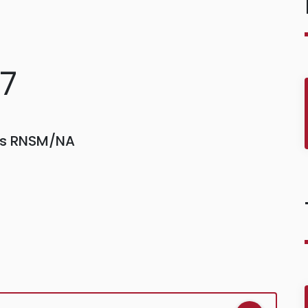
07
ors RNSM/NA