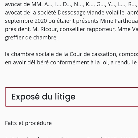
avocat de MM. A..., I... D..., N..., K..., G..., Y..., L..., R
avocat de la société Dessosage viande volaille, apr
septembre 2020 où étaient présents Mme Farthouat-
président, M. Ricour, conseiller rapporteur, Mme V
greffier de chambre,
la chambre sociale de la Cour de cassation, compos
en avoir délibéré conformément à la loi, a rendu le 
Exposé du litige
Faits et procédure