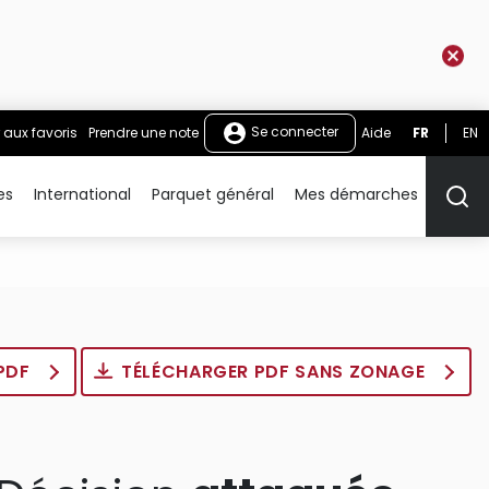
Se connecter
 aux favoris
Prendre une note
Aide
FR
EN
es
International
Parquet général
Mes démarches
Rech
 PDF
TÉLÉCHARGER PDF SANS ZONAGE