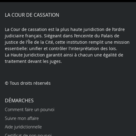
Facebook
X
Youtube
LinkedIn
Instagram
Blue
play
LA COUR DE CASSATION
La Cour de cassation est la plus haute juridiction de l’ordre
judiciaire français. Siégeant dans l’enceinte du Palais de
justice de l'Île de la Cité, cette institution remplit une mission
essentielle: unifier et contrôler l'interprétation des lois.
La Haute Juridiction garantit ainsi à chacun une égalité de
traitement devant les juges.
© Tous droits réservés
DÉMARCHES
Comment faire un pourvoi
Suivre mon affaire
Aide juridictionnelle
Certificat de non pourvoi