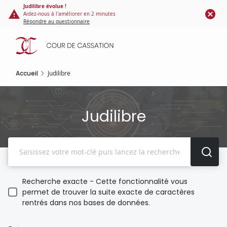
Panneau de gestion des cookies
Aller
Judilibre évolue !
Aidez-nous à l'améliorer en 2 minutes
au
Répondre au questionnaire
contenu
principal
Accueil
Judilibre
Judilibre
Recherche
Recherche exacte - Cette fonctionnalité vous
permet de trouver la suite exacte de caractères
rentrés dans nos bases de données.