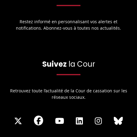
Restez informé en personnalisant vos alertes et
notifications. Abonnez-vous à toutes nos actualités.
Suivez
la Cour
Retrouvez toute l’actualité de la Cour de cassation sur les
réseaux sociaux.
Share
Share
Share
Share
Sha
Share
on
on
on
on
on
on