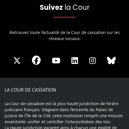
Suivez
la Cour
Retrouvez toute l’actualité de la Cour de cassation sur les
réseaux sociaux.
Share
Share
Share
Share
Sha
Share
on
on
on
on
on
on
Facebook
X
Youtube
LinkedIn
Instagram
Blue
play
LA COUR DE CASSATION
La Cour de cassation est la plus haute juridiction de l’ordre
judiciaire français. Siégeant dans l’enceinte du Palais de
justice de l'Île de la Cité, cette institution remplit une mission
essentielle: unifier et contrôler l'interprétation des lois.
La Haute Juridiction garantit ainsi à chacun une égalité de