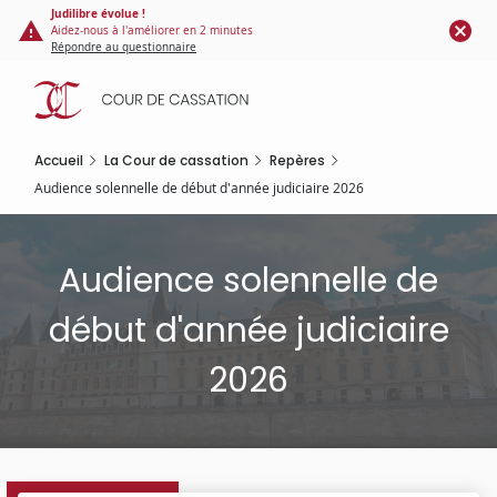
Panneau de gestion des cookies
Aller
Judilibre évolue !
Aidez-nous à l'améliorer en 2 minutes
au
Répondre au questionnaire
contenu
principal
Accueil
La Cour de cassation
Repères
Audience solennelle de début d'année judiciaire 2026
Audience solennelle de
début d'année judiciaire
2026