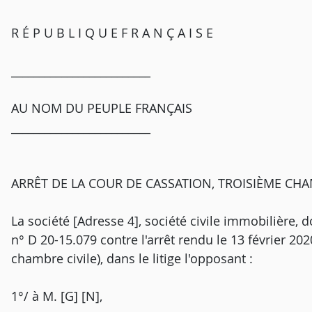
R É P U B L I Q U E F R A N Ç A I S E
_________________________
AU NOM DU PEUPLE FRANÇAIS
_________________________
ARRÊT DE LA COUR DE CASSATION, TROISIÈME CHAM
La société [Adresse 4], société civile immobilière, d
n° D 20-15.079 contre l'arrêt rendu le 13 février 20
chambre civile), dans le litige l'opposant :
1°/ à M. [G] [N],