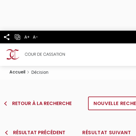
Panneau de gestion des cookies
Aller
au
contenu
principal
A+
A-
Accueil
Décision
RETOUR À LA RECHERCHE
NOUVELLE RECH
RÉSULTAT PRÉCÉDENT
RÉSULTAT SUIVANT