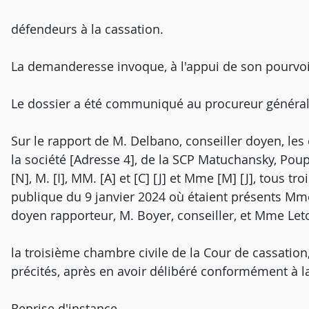
défendeurs à la cassation.
La demanderesse invoque, à l'appui de son pourvoi
Le dossier a été communiqué au procureur général
Sur le rapport de M. Delbano, conseiller doyen, les
la société [Adresse 4], de la SCP Matuchansky, Pou
[N], M. [I], MM. [A] et [C] [J] et Mme [M] [J], tous t
publique du 9 janvier 2024 où étaient présents Mme 
doyen rapporteur, M. Boyer, conseiller, et Mme Let
la troisième chambre civile de la Cour de cassatio
précités, après en avoir délibéré conformément à la 
Reprise d'instance