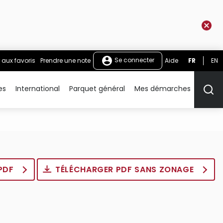
Se connecter
 aux favoris
Prendre une note
Aide
FR
EN
es
International
Parquet général
Mes démarches
Rech
 PDF
TÉLÉCHARGER PDF SANS ZONAGE