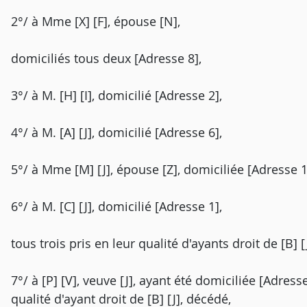
2°/ à Mme [X] [F], épouse [N],
domiciliés tous deux [Adresse 8],
3°/ à M. [H] [I], domicilié [Adresse 2],
4°/ à M. [A] [J], domicilié [Adresse 6],
5°/ à Mme [M] [J], épouse [Z], domiciliée [Adresse 1
6°/ à M. [C] [J], domicilié [Adresse 1],
tous trois pris en leur qualité d'ayants droit de [B] [
7°/ à [P] [V], veuve [J], ayant été domiciliée [Adre
qualité d'ayant droit de [B] [J], décédé,