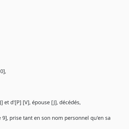
0],
J] et d'[P] [V], épouse [J], décédés,
sse 9], prise tant en son nom personnel qu'en sa