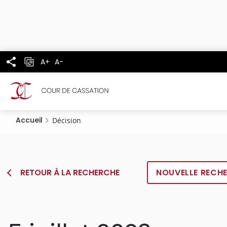
Panneau de gestion des cookies
Aller
au
contenu
principal
A+
A-
Accueil
Décision
RETOUR À LA RECHERCHE
NOUVELLE RECH