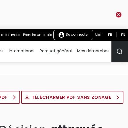
Se connecter
 aux favoris
Prendre une note
Aide
FR
EN
es
International
Parquet général
Mes démarches
Rech
 PDF
TÉLÉCHARGER PDF SANS ZONAGE