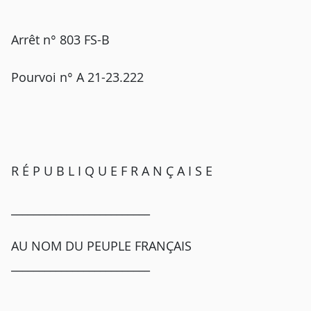
Arrêt n° 803 FS-B
Pourvoi n° A 21-23.222
R É P U B L I Q U E F R A N Ç A I S E
_________________________
AU NOM DU PEUPLE FRANÇAIS
_________________________