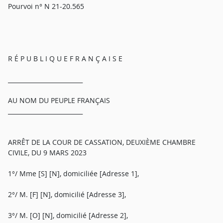
Pourvoi n° N 21-20.565
R É P U B L I Q U E F R A N Ç A I S E
_________________________
AU NOM DU PEUPLE FRANÇAIS
_________________________
ARRÊT DE LA COUR DE CASSATION, DEUXIÈME CHAMBRE
CIVILE, DU 9 MARS 2023
1°/ Mme [S] [N], domiciliée [Adresse 1],
2°/ M. [F] [N], domicilié [Adresse 3],
3°/ M. [O] [N], domicilié [Adresse 2],