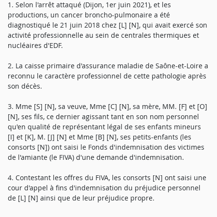
1. Selon l'arrêt attaqué (Dijon, 1er juin 2021), et les
productions, un cancer broncho-pulmonaire a été
diagnostiqué le 21 juin 2018 chez [L] [N], qui avait exercé son
activité professionnelle au sein de centrales thermiques et
nucléaires d'EDF.
2. La caisse primaire d'assurance maladie de Saône-et-Loire a
reconnu le caractère professionnel de cette pathologie après
son décès.
3. Mme [S] [N], sa veuve, Mme [C] [N], sa mère, MM. [F] et [O]
[N], ses fils, ce dernier agissant tant en son nom personnel
qu'en qualité de représentant légal de ses enfants mineurs
[I] et [K], M. [J] [N] et Mme [B] [N], ses petits-enfants (les
consorts [N]) ont saisi le Fonds d'indemnisation des victimes
de l'amiante (le FIVA) d'une demande d'indemnisation.
4. Contestant les offres du FIVA, les consorts [N] ont saisi une
cour d'appel à fins d'indemnisation du préjudice personnel
de [L] [N] ainsi que de leur préjudice propre.