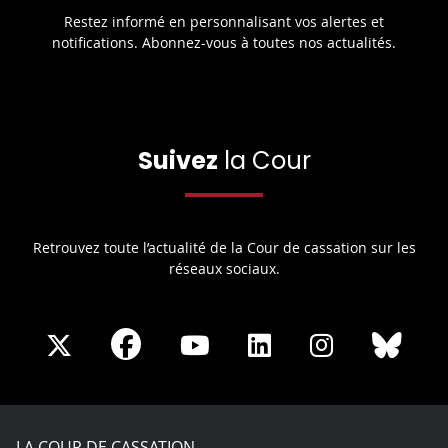
Restez informé en personnalisant vos alertes et
notifications. Abonnez-vous à toutes nos actualités.
Suivez
la Cour
Retrouvez toute l’actualité de la Cour de cassation sur les
réseaux sociaux.
Share
Share
Share
Share
Sha
Share
on
on
on
on
on
on
Facebook
X
Youtube
LinkedIn
Instagram
Blue
play
LA COUR DE CASSATION