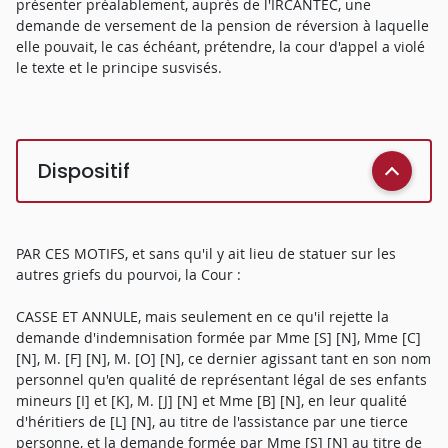
présenter préalablement, auprès de l'IRCANTEC, une
demande de versement de la pension de réversion à laquelle
elle pouvait, le cas échéant, prétendre, la cour d'appel a violé
le texte et le principe susvisés.
Dispositif
PAR CES MOTIFS, et sans qu'il y ait lieu de statuer sur les
autres griefs du pourvoi, la Cour :
CASSE ET ANNULE, mais seulement en ce qu'il rejette la
demande d'indemnisation formée par Mme [S] [N], Mme [C]
[N], M. [F] [N], M. [O] [N], ce dernier agissant tant en son nom
personnel qu'en qualité de représentant légal de ses enfants
mineurs [I] et [K], M. [J] [N] et Mme [B] [N], en leur qualité
d'héritiers de [L] [N], au titre de l'assistance par une tierce
personne, et la demande formée par Mme [S] [N] au titre de