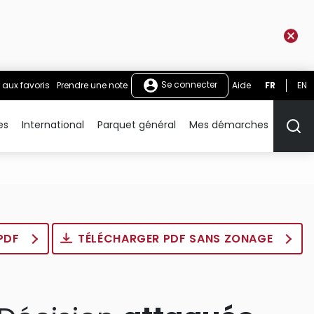
Se connecter
 aux favoris
Prendre une note
Aide
FR
EN
es
International
Parquet général
Mes démarches
Rech
 PDF
TÉLÉCHARGER PDF SANS ZONAGE