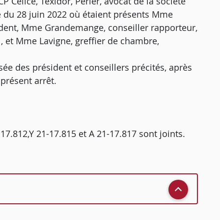
CP Célice, Texidor, Périer, avocat de la société
e du 28 juin 2022 où étaient présents Mme
sident, Mme Grandemange, conseiller rapporteur,
l, et Mme Lavigne, greffier de chambre,
ée des président et conseillers précités, après
présent arrêt.
-17.812,Y 21-17.815 et A 21-17.817 sont joints.