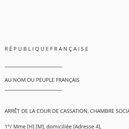
R É P U B L I Q U E F R A N Ç A I S E
_________________________
AU NOM DU PEUPLE FRANÇAIS
_________________________
ARRÊT DE LA COUR DE CASSATION, CHAMBRE SOCIA
1°/ Mme [H] [M], domiciliée [Adresse 4],