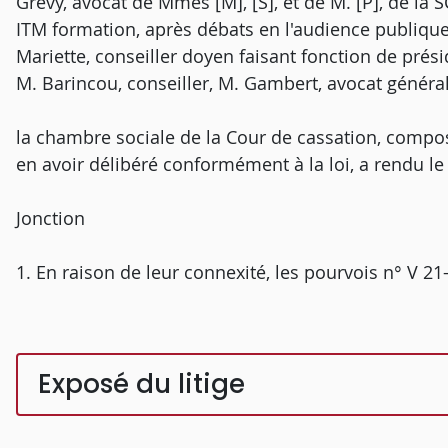
Grévy, avocat de Mmes [M], [S], et de M. [P], de la S
ITM formation, après débats en l'audience publiqu
Mariette, conseiller doyen faisant fonction de pré
M. Barincou, conseiller, M. Gambert, avocat généra
la chambre sociale de la Cour de cassation, compos
en avoir délibéré conformément à la loi, a rendu le 
Jonction
1. En raison de leur connexité, les pourvois n° V 21
Exposé du litige