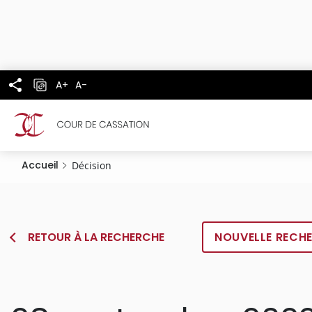
Panneau de gestion des cookies
Aller
au
contenu
principal
A+
A-
Accueil
Décision
RETOUR À LA RECHERCHE
NOUVELLE RECH