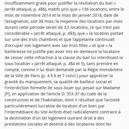
insuffisamment grave pour justifier la résiliation du bail »
(arrêt attaqué, p. 4§6), motifs pris que « 136 locations, entre le
mois de novembre 2014 et le mois de janvier 2018, date de
l'assignation, soit 38 mois, la moyenne des locations par mois
durant cette période serait de 3,5 locations, ce qui n'est pas
considérable » (arrêt attaqué, p. 4§3), que « la location portait
sur une des trois chambres et que l'appelante continuait
d'occuper son logement avec ses trois filles » et que « la
bailleresse ne justifie pas avoir mis en demeure la locataire
de cesser cette infraction à la clause du bail lui interdisant la
sous-location » (arrêt attaqué, p. 4§4 et 5), sans prendre en
compte, comme il lui était demandé par la Régie Immobilière
de la Ville de Paris (p. 4 § 6 et 7 concl.) pour apprécier la
gravité du manquement, sa qualité de bailleur social et
l'interdiction formelle de sous-louer qui pesait sur Madame
[P], en application de l'article D. 353-37 du code de la
construction et de l'habitation, dont il résultait que l'activité
particulièrement lucrative de location d'un bien par
l'intermédiaire du site Airbnb était radicalement contraire à
la destination d'un tel logement ouvrant droit à des
prestations sociales et destiné à des locataires dont les