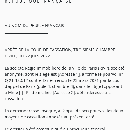
R É P U B L I Q U E F R A N Ç A I S E
_________________________
AU NOM DU PEUPLE FRANÇAIS
_________________________
ARRÊT DE LA COUR DE CASSATION, TROISIÈME CHAMBRE
CIVILE, DU 22 JUIN 2022
La société Régie immobilière de la ville de Paris (RIVP), société
anonyme, dont le siège est [Adresse 1], a formé le pourvoi n°
Q 21-18.612 contre l'arrêt rendu le 23 mars 2021 par la cour
d'appel de Paris (pôle 4, chambre 4), dans le litige l'opposant
à Mme [I] [P], domiciliée [Adresse 2], défenderesse à la
cassation.
La demanderesse invoque, à l'appui de son pourvoi, les deux
moyens de cassation annexés au présent arrêt.
Le dossier a été communiqué au procureur général.