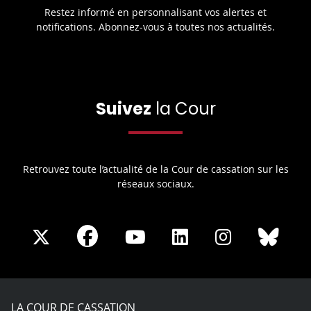
Restez informé en personnalisant vos alertes et
notifications. Abonnez-vous à toutes nos actualités.
Suivez
la Cour
Retrouvez toute l’actualité de la Cour de cassation sur les
réseaux sociaux.
Share
Share
Share
Share
Sha
Share
on
on
on
on
on
on
Facebook
X
Youtube
LinkedIn
Instagram
Blue
play
LA COUR DE CASSATION