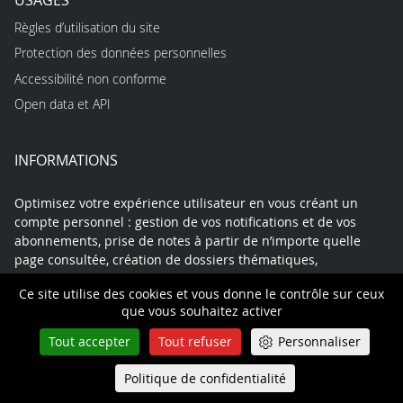
USAGES
Règles d’utilisation du site
Protection des données personnelles
Accessibilité non conforme
Open data et API
INFORMATIONS
Optimisez votre expérience utilisateur en vous créant un
compte personnel : gestion de vos notifications et de vos
abonnements, prise de notes à partir de n’importe quelle
page consultée, création de dossiers thématiques,
enregistrement de vos recherches, gestion de votre agenda…
Ce site utilise des cookies et vous donne le contrôle sur ceux
Le site internet de la Cour vous offre ainsi un véritable
que vous souhaitez activer
espace de travail en ligne, fonctionnel et sécurisé, dont les
données pourront être exportées à tout moment.
Tout accepter
Tout refuser
Personnaliser
Politique de confidentialité
Queue-Fair
Menu