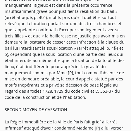
manquement litigieux est dans la présente occurrence
insuffisamment grave pour justifier la résiliation du bail »
(arrêt attaqué, p. 4§6), motifs pris qu'« il doit être surtout
relevé que la location portait sur une des trois chambres et
que l'appelante continuait d'occuper son logement avec ses
trois filles » et que « la bailleresse ne justifie pas avoir mis en
demeure la locataire de cesser cette infraction à la clause du
bail lui interdisant la sous-location » (arrêt attaqué, p. 4§4 et
5), cependant que la sous-location d'une partie des lieux qui
était interdite au même titre que la location de la totalité des
lieux, était indifférente pour apprécier la gravité du
manquement commis par Mme [P], tout comme l'absence de
mise en demeure préalable, la cour d'appel a statué par des
motifs inopérants et a privé sa décision de base légale au
regard des articles 1728, 1729 du code civil et D. 353-37 du
code de la construction et de l'habitation.
SECOND MOYEN DE CASSATION
La Régie Immobilière de la Ville de Paris fait grief à l'arrêt
infirmatif attaqué d'avoir condamné Madame [P] à lui verser