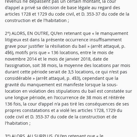
revenus ne dépassent pas un certain montant, la cour
d'appel a privé sa décision de base légale au regard des
articles 1728 et 1729 du code civil, et D. 353-37 du code de la
construction et de l'habitation ;
2°) ALORS, EN OUTRE, QU'en retenant que « le manquement
litigieux est dans la présente occurrence insuffisamment
grave pour justifier la résiliation du bail » (arrêt attaqué, p.
4§6), motifs pris que « 136 locations, entre le mois de
novembre 2014 et le mois de janvier 2018, date de
l'assignation, soit 38 mois, la moyenne des locations par mois
durant cette période serait de 3,5 locations, ce qui n'est pas
considérable » (arrêt attaqué, p. 4§3), cependant que la
gravité du manquement est manifeste lorsque la sous-
location en violation des stipulations du bail est constatée sur
une longue période, en l'occurrence de 38 mois et réitérée
136 fois, la cour d'appel n'a pas tiré les conséquences de ses
propres constatations et a violé les articles 1728, 1729 du
code civil et D. 353-37 du code de la construction et de
l'habitation ;
3°) ALORS, AU SURPLUS, QU'en retenant que « le