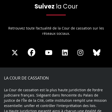
Suivez
la Cour
Retrouvez toute l’actualité de la Cour de cassation sur les
réseaux sociaux.
Share
Share
Share
Share
Sha
Share
on
on
on
on
on
on
Facebook
X
Youtube
LinkedIn
Instagram
Blue
play
LA COUR DE CASSATION
La Cour de cassation est la plus haute juridiction de l’ordre
judiciaire français. Siégeant dans l’enceinte du Palais de
justice de l'Île de la Cité, cette institution remplit une mission
essentielle: unifier et contrôler l'interprétation des lois.
La Haute Juridiction garantit ainsi à chacun une égalité de