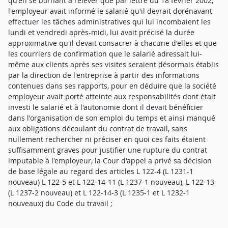
qu'en se bornant à relever que par lettre du 18 février 2002,
l'employeur avait informé le salarié qu'il devrait dorénavant
effectuer les tâches administratives qui lui incombaient les
lundi et vendredi après-midi, lui avait précisé la durée
approximative qu'il devait consacrer à chacune d'elles et que
les courriers de confirmation que le salarié adressait lui-
même aux clients après ses visites seraient désormais établis
par la direction de l'entreprise à partir des informations
contenues dans ses rapports, pour en déduire que la société
employeur avait porté atteinte aux responsabilités dont était
investi le salarié et à l'autonomie dont il devait bénéficier
dans l'organisation de son emploi du temps et ainsi manqué
aux obligations découlant du contrat de travail, sans
nullement rechercher ni préciser en quoi ces faits étaient
suffisamment graves pour justifier une rupture du contrat
imputable à l'employeur, la Cour d'appel a privé sa décision
de base légale au regard des articles L 122-4 (L 1231-1
nouveau) L 122-5 et L 122-14-11 (L 1237-1 nouveau), L 122-13
(L 1237-2 nouveau) et L 122-14-3 (L 1235-1 et L 1232-1
nouveaux) du Code du travail ;