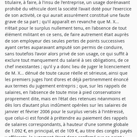
titulaire, à faire, à l'insu de l'entreprise, un usage dorénavant
prohibé du véhicule dont la société l'avait doté pour l'exercice
de son activité, ce qui aurait assurément constitué une faute
grave de sa part ; qu'il apparaît en revanche que M. X...
n'était pour le surplus nullement tenu, en l'absence de tout
élément militant en ce sens, de faire autrement était auprès
de son employeur des seules pertes de points successives
ayant certes auparavant amputé son permis de conduire,
sans toutefois l'avoir alors privé de son usage, ce qui suffit à
exclure tout manquement du salarié à ses obligations, de ce
chef inexistantes ; qu'il y a donc lieu de juger le licenciement
de M. X... dénué de toute cause réelle et sérieuse, ainsi que
les premiers juges l'ont d'ores et déjà pertinemment énoncé
aux termes du jugement entrepris ; que, sur les rappels de
salaires, en l'absence de toute mise à pied conservatoire
proprement dite, mais en l'état des retenues néanmoins et
dès lors d'autant plus indûment opérées sur les salaires de
janvier et février 2006 pour le surplus versés à l'intéressé,
que celui-ci est fondé à prétendre au paiement des rappels
de salaires correspondants, à hauteur d'une somme globale
de 1.092 €, en principal, et de 109 €, au titre des congés payés