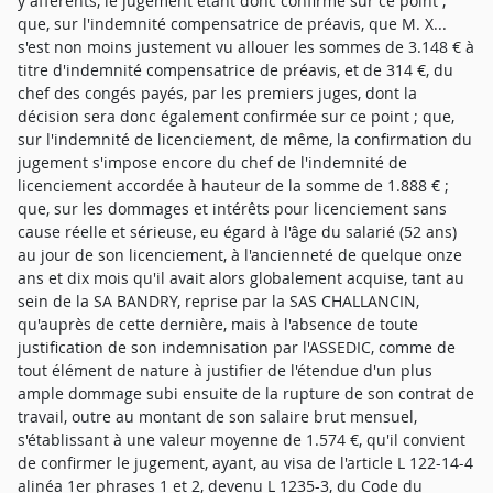
y afférents, le jugement étant donc confirmé sur ce point ;
que, sur l'indemnité compensatrice de préavis, que M. X...
s'est non moins justement vu allouer les sommes de 3.148 € à
titre d'indemnité compensatrice de préavis, et de 314 €, du
chef des congés payés, par les premiers juges, dont la
décision sera donc également confirmée sur ce point ; que,
sur l'indemnité de licenciement, de même, la confirmation du
jugement s'impose encore du chef de l'indemnité de
licenciement accordée à hauteur de la somme de 1.888 € ;
que, sur les dommages et intérêts pour licenciement sans
cause réelle et sérieuse, eu égard à l'âge du salarié (52 ans)
au jour de son licenciement, à l'ancienneté de quelque onze
ans et dix mois qu'il avait alors globalement acquise, tant au
sein de la SA BANDRY, reprise par la SAS CHALLANCIN,
qu'auprès de cette dernière, mais à l'absence de toute
justification de son indemnisation par l'ASSEDIC, comme de
tout élément de nature à justifier de l'étendue d'un plus
ample dommage subi ensuite de la rupture de son contrat de
travail, outre au montant de son salaire brut mensuel,
s'établissant à une valeur moyenne de 1.574 €, qu'il convient
de confirmer le jugement, ayant, au visa de l'article L 122-14-4
alinéa 1er phrases 1 et 2, devenu L 1235-3, du Code du