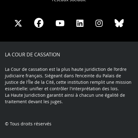
Share
Share
Share
Share
Sha
Share
on
on
on
on
on
on
Facebook
X
Youtube
LinkedIn
Instagram
Blue
play
LA COUR DE CASSATION
La Cour de cassation est la plus haute juridiction de l’ordre
judiciaire français. Siégeant dans l’enceinte du Palais de
justice de l'Île de la Cité, cette institution remplit une mission
essentielle: unifier et contrôler l'interprétation des lois.
La Haute Juridiction garantit ainsi à chacun une égalité de
traitement devant les juges.
© Tous droits réservés