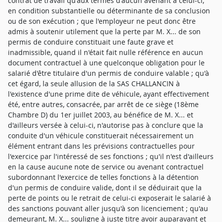
contrat de travail qu'aux termes d'aucun avenant à celui-ci,
en condition substantielle ou déterminante de sa conclusion
ou de son exécution ; que l'employeur ne peut donc être
admis à soutenir utilement que la perte par M. X... de son
permis de conduire constituait une faute grave et
inadmissible, quand il n'était fait nulle référence en aucun
document contractuel à une quelconque obligation pour le
salarié d'être titulaire d'un permis de conduire valable ; qu'à
cet égard, la seule allusion de la SAS CHALLANCIN à
l'existence d'une prime dite de véhicule, ayant effectivement
été, entre autres, consacrée, par arrêt de ce siège (18ème
Chambre D) du 1er juillet 2003, au bénéfice de M. X... et
d'ailleurs versée à celui-ci, n'autorise pas à conclure que la
conduite d'un véhicule constituerait nécessairement un
élément entrant dans les prévisions contractuelles pour
l'exercice par l'intéressé de ses fonctions ; qu'il n'est d'ailleurs
en la cause aucune note de service ou avenant contractuel
subordonnant l'exercice de telles fonctions à la détention
d'un permis de conduire valide, dont il se déduirait que la
perte de points ou le retrait de celui-ci exposerait le salarié à
des sanctions pouvant aller jusqu'à son licenciement ; qu'au
demeurant, M. X... souligne à juste titre avoir auparavant et