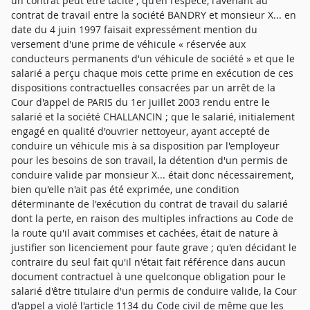
un contrat peut être tacite ; qu'en l'espèce, l'avenant au
contrat de travail entre la société BANDRY et monsieur X... en
date du 4 juin 1997 faisait expressément mention du
versement d'une prime de véhicule « réservée aux
conducteurs permanents d'un véhicule de société » et que le
salarié a perçu chaque mois cette prime en exécution de ces
dispositions contractuelles consacrées par un arrêt de la
Cour d'appel de PARIS du 1er juillet 2003 rendu entre le
salarié et la société CHALLANCIN ; que le salarié, initialement
engagé en qualité d'ouvrier nettoyeur, ayant accepté de
conduire un véhicule mis à sa disposition par l'employeur
pour les besoins de son travail, la détention d'un permis de
conduire valide par monsieur X... était donc nécessairement,
bien qu'elle n'ait pas été exprimée, une condition
déterminante de l'exécution du contrat de travail du salarié
dont la perte, en raison des multiples infractions au Code de
la route qu'il avait commises et cachées, était de nature à
justifier son licenciement pour faute grave ; qu'en décidant le
contraire du seul fait qu'il n'était fait référence dans aucun
document contractuel à une quelconque obligation pour le
salarié d'être titulaire d'un permis de conduire valide, la Cour
d'appel a violé l'article 1134 du Code civil de même que les