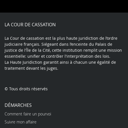
on
on
on
on
on
on
Facebook
X
Youtube
LinkedIn
Instagram
Blue
play
LA COUR DE CASSATION
La Cour de cassation est la plus haute juridiction de l’ordre
judiciaire français. Siégeant dans l’enceinte du Palais de
justice de l'Île de la Cité, cette institution remplit une mission
essentielle: unifier et contrôler l'interprétation des lois.
La Haute Juridiction garantit ainsi à chacun une égalité de
traitement devant les juges.
© Tous droits réservés
DÉMARCHES
Comment faire un pourvoi
Suivre mon affaire