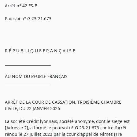
Arrêt n° 42 FS-B
Pourvoi n° G 23-21.673
R É P U B L I Q U E F R A N Ç A I S E
_________________________
AU NOM DU PEUPLE FRANÇAIS
_________________________
ARRÊT DE LA COUR DE CASSATION, TROISIÈME CHAMBRE
CIVILE, DU 22 JANVIER 2026
La société Crédit lyonnais, société anonyme, dont le siège est
[Adresse 2], a formé le pourvoi n° G 23-21.673 contre l'arrêt
rendu le 27 juillet 2023 par la cour d'appel de Nîmes (1re