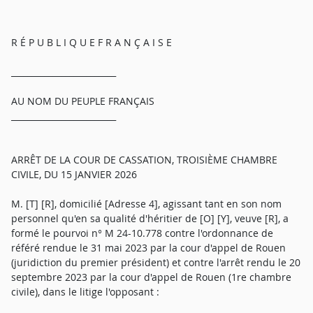
R É P U B L I Q U E F R A N Ç A I S E
_________________________
AU NOM DU PEUPLE FRANÇAIS
_________________________
ARRÊT DE LA COUR DE CASSATION, TROISIÈME CHAMBRE
CIVILE, DU 15 JANVIER 2026
M. [T] [R], domicilié [Adresse 4], agissant tant en son nom
personnel qu'en sa qualité d'héritier de [O] [Y], veuve [R], a
formé le pourvoi n° M 24-10.778 contre l'ordonnance de
référé rendue le 31 mai 2023 par la cour d'appel de Rouen
(juridiction du premier président) et contre l'arrêt rendu le 20
septembre 2023 par la cour d'appel de Rouen (1re chambre
civile), dans le litige l'opposant :