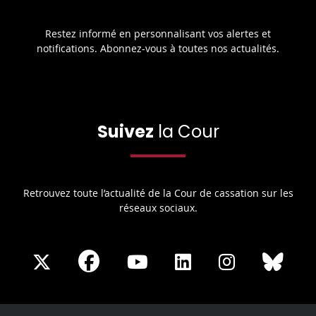
Restez informé en personnalisant vos alertes et
notifications. Abonnez-vous à toutes nos actualités.
Suivez
la Cour
Retrouvez toute l’actualité de la Cour de cassation sur les
réseaux sociaux.
Share
Share
Share
Share
Sha
Share
on
on
on
on
on
on
Facebook
X
Youtube
LinkedIn
Instagram
Blue