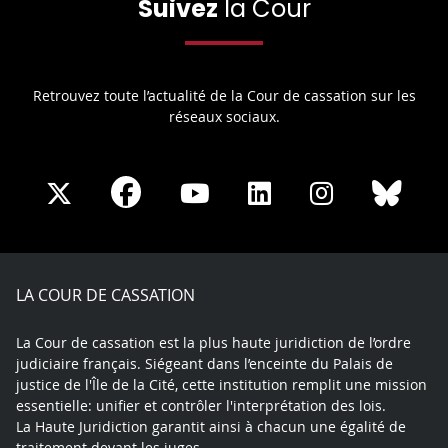
Suivez
la Cour
Retrouvez toute l’actualité de la Cour de cassation sur les
réseaux sociaux.
Share
Share
Share
Share
Sha
Share
on
on
on
on
on
on
Facebook
X
Youtube
LinkedIn
Instagram
Blue
play
LA COUR DE CASSATION
La Cour de cassation est la plus haute juridiction de l’ordre
judiciaire français. Siégeant dans l’enceinte du Palais de
justice de l'Île de la Cité, cette institution remplit une mission
essentielle: unifier et contrôler l'interprétation des lois.
La Haute Juridiction garantit ainsi à chacun une égalité de
traitement devant les juges.