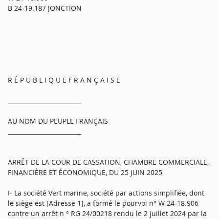
B 24-19.187 JONCTION
R É P U B L I Q U E F R A N Ç A I S E
_________________________
AU NOM DU PEUPLE FRANÇAIS
_________________________
ARRÊT DE LA COUR DE CASSATION, CHAMBRE COMMERCIALE,
FINANCIÈRE ET ÉCONOMIQUE, DU 25 JUIN 2025
I- La société Vert marine, société par actions simplifiée, dont
le siège est [Adresse 1], a formé le pourvoi n° W 24-18.906
contre un arrêt n ° RG 24/00218 rendu le 2 juillet 2024 par la