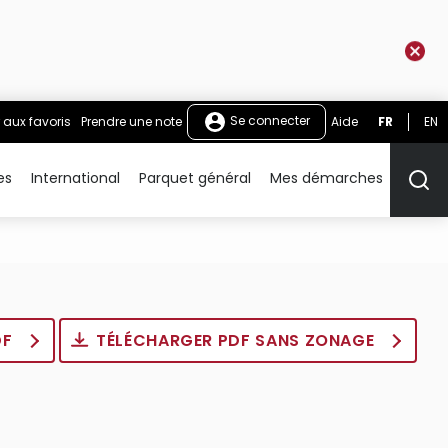
Se connecter
 aux favoris
Prendre une note
Aide
FR
EN
es
International
Parquet général
Mes démarches
Rech
DF
TÉLÉCHARGER PDF SANS ZONAGE