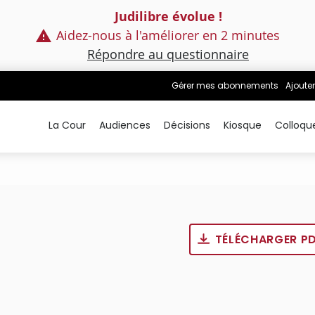
Judilibre évolue !
Aidez-nous à l'améliorer en 2 minutes
Répondre au questionnaire
Gérer mes abonnements
Ajouter
La Cour
Audiences
Décisions
Kiosque
Colloqu
TÉLÉCHARGER P