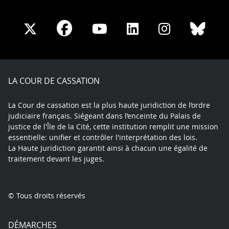
Share
Share
Share
Share
Sha
Share
on
on
on
on
on
on
Facebook
X
Youtube
LinkedIn
Instagram
Blue
play
LA COUR DE CASSATION
La Cour de cassation est la plus haute juridiction de l’ordre
judiciaire français. Siégeant dans l’enceinte du Palais de
justice de l'Île de la Cité, cette institution remplit une mission
essentielle: unifier et contrôler l'interprétation des lois.
La Haute Juridiction garantit ainsi à chacun une égalité de
traitement devant les juges.
© Tous droits réservés
DÉMARCHES