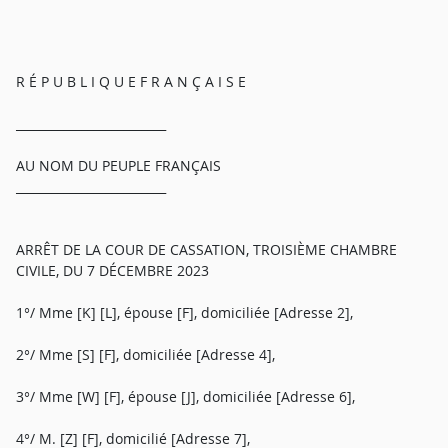
R É P U B L I Q U E F R A N Ç A I S E
_________________________
AU NOM DU PEUPLE FRANÇAIS
_________________________
ARRÊT DE LA COUR DE CASSATION, TROISIÈME CHAMBRE
CIVILE, DU 7 DÉCEMBRE 2023
1°/ Mme [K] [L], épouse [F], domiciliée [Adresse 2],
2°/ Mme [S] [F], domiciliée [Adresse 4],
3°/ Mme [W] [F], épouse [J], domiciliée [Adresse 6],
4°/ M. [Z] [F], domicilié [Adresse 7],