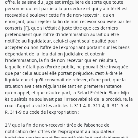
offre, la saisine du juge est irrégulière de sorte que toute
personne qui est partie à la procédure et qui y a intérêt est
recevable à soulever cette fin de non-recevoir ; qu'en
énonçant, pour rejeter la fin de non-recevoir soulevée par les
consorts [F], que si c'était à juste titre que ces derniers
prétendaient que l'offre d'indemnisation aurait dû être
notifiée au liquidateur, celui-ci ayant seul qualité pour
accepter ou non l'offre de l'expropriant portant sur les biens
dépendant de la liquidation judiciaire et obtenir
l'indemnisation, la fin de non-recevoir qui en résultait,
laquelle n'était pas d'ordre public, ne pouvait être invoquée
que par celui auquel elle portait préjudice, c'est-à-dire le
liquidateur et qu'il convenait de relever, d'une part, que la
situation avait été régularisée tant en première instance
qu'en appel, et que d'autre part, la Selarl Frédéric Blanc Mjo
ès qualités ne soulevait pas l'irrecevabilité de la procédure, la
cour d'appel a violé les articles L. 311-4, R. 311-4, R. 311-5 et
R. 311-9 du code de l'expropriation ;
2°/ que la fin de non-recevoir tirée de l'absence de
notification des offres de l'expropriant au liquidateur
judiciaire représentant l'exproprié décédé, préalablement à