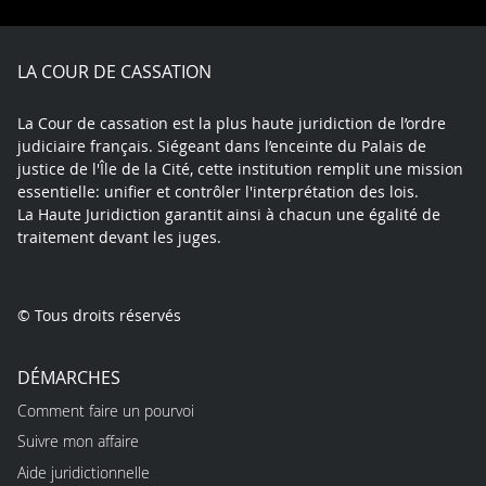
Facebook
X
Youtube
LinkedIn
Instagram
Blue
play
LA COUR DE CASSATION
La Cour de cassation est la plus haute juridiction de l’ordre
judiciaire français. Siégeant dans l’enceinte du Palais de
justice de l'Île de la Cité, cette institution remplit une mission
essentielle: unifier et contrôler l'interprétation des lois.
La Haute Juridiction garantit ainsi à chacun une égalité de
traitement devant les juges.
© Tous droits réservés
DÉMARCHES
Comment faire un pourvoi
Suivre mon affaire
Aide juridictionnelle