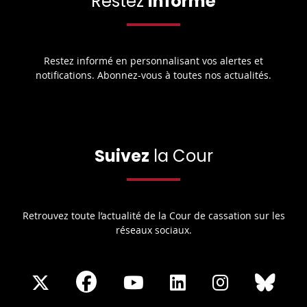
Restez
informé
Restez informé en personnalisant vos alertes et
notifications. Abonnez-vous à toutes nos actualités.
Suivez
la Cour
Retrouvez toute l’actualité de la Cour de cassation sur les
réseaux sociaux.
Share
Share
Share
Share
Sha
Share
on
on
on
on
on
on