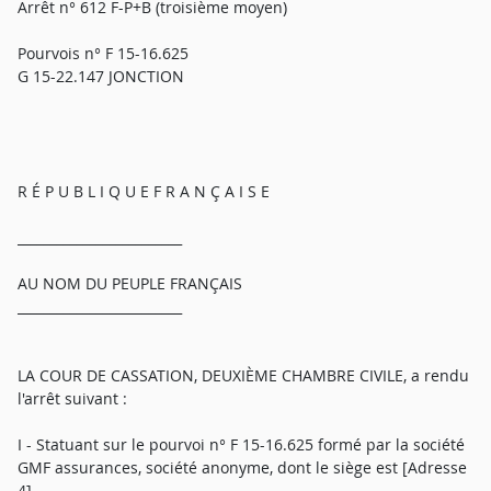
Arrêt n° 612 F-P+B (troisième moyen)
Pourvois n° F 15-16.625
G 15-22.147 JONCTION
R É P U B L I Q U E F R A N Ç A I S E
_________________________
AU NOM DU PEUPLE FRANÇAIS
_________________________
LA COUR DE CASSATION, DEUXIÈME CHAMBRE CIVILE, a rendu
l'arrêt suivant :
I - Statuant sur le pourvoi n° F 15-16.625 formé par la société
GMF assurances, société anonyme, dont le siège est [Adresse
4],