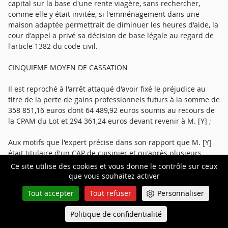
capital sur la base d'une rente viagère, sans rechercher,
comme elle y était invitée, si l'emménagement dans une
maison adaptée permettrait de diminuer les heures d'aide, la
cour d'appel a privé sa décision de base légale au regard de
l'article 1382 du code civil.
CINQUIEME MOYEN DE CASSATION
Il est reproché à l'arrêt attaqué d'avoir fixé le préjudice au
titre de la perte de gains professionnels futurs à la somme de
358 851,16 euros dont 64 489,92 euros soumis au recours de
la CPAM du Lot et 294 361,24 euros devant revenir à M. [Y] ;
Aux motifs que l'expert précise dans son rapport que M. [Y]
était titulaire d'un CAP de cuisinier et qu'après plusieurs
années passées dans un régiment d'artillerie de l'armée de
Ce site utilise des cookies et vous donne le contrôle sur ceux
terre, il avait repris son activité de cuisinier ; qu'au moment
que vous souhaitez activer
des faits, il bénéficiait d'un contrat à durée déterminée, mais
Tout accepter
Tout refuser
Personnaliser
il précise qu'il était envisagé un CDI ; qu'il est relevé que «
l'état séquellaire n'est pas compatible avec la reprise de
Politique de confidentialité
Queue-Fair
l'activité antérieure en cuisine. Il reste cependant compatible
Menu
avec une activité en milieu ordinaire, à un poste aménagé