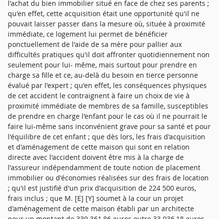
l'achat du bien immobilier situé en face de chez ses parents ;
qu'en effet, cette acquisition était une opportunité qu'il ne
pouvait laisser passer dans la mesure où, située à proximité
immédiate, ce logement lui permet de bénéficier
ponctuellement de l'aide de sa mère pour pallier aux
difficultés pratiques qu'il doit affronter quotidiennement non
seulement pour lui- même, mais surtout pour prendre en
charge sa fille et ce, au-delà du besoin en tierce personne
évalué par l'expert ; qu'en effet, les conséquences physiques
de cet accident le contraignent à faire un choix de vie à
proximité immédiate de membres de sa famille, susceptibles
de prendre en charge l'enfant pour le cas où il ne pourrait le
faire lui-même sans inconvénient grave pour sa santé et pour
l'équilibre de cet enfant ; que dès lors, les frais d'acquisition
et d'aménagement de cette maison qui sont en relation
directe avec l'accident doivent être mis à la charge de
l'assureur indépendamment de toute notion de placement
immobilier ou d'économies réalisées sur des frais de location
; qu'il est justifié d'un prix d'acquisition de 224 500 euros,
frais inclus ; que M. [E] [Y] soumet à la cour un projet
d'aménagement de cette maison établi par un architecte
pour un montant de 339 361,86 euros outre 33 936,18 euros