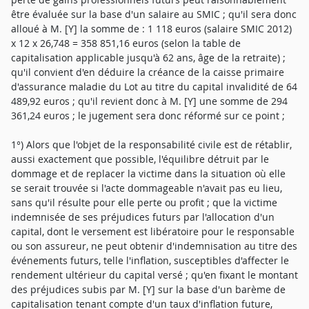
être évaluée sur la base d'un salaire au SMIC ; qu'il sera donc
alloué à M. [Y] la somme de : 1 118 euros (salaire SMIC 2012)
x 12 x 26,748 = 358 851,16 euros (selon la table de
capitalisation applicable jusqu'à 62 ans, âge de la retraite) ;
qu'il convient d'en déduire la créance de la caisse primaire
d'assurance maladie du Lot au titre du capital invalidité de 64
489,92 euros ; qu'il revient donc à M. [Y] une somme de 294
361,24 euros ; le jugement sera donc réformé sur ce point ;
1°) Alors que l'objet de la responsabilité civile est de rétablir,
aussi exactement que possible, l'équilibre détruit par le
dommage et de replacer la victime dans la situation où elle
se serait trouvée si l'acte dommageable n'avait pas eu lieu,
sans qu'il résulte pour elle perte ou profit ; que la victime
indemnisée de ses préjudices futurs par l'allocation d'un
capital, dont le versement est libératoire pour le responsable
ou son assureur, ne peut obtenir d'indemnisation au titre des
événements futurs, telle l'inflation, susceptibles d'affecter le
rendement ultérieur du capital versé ; qu'en fixant le montant
des préjudices subis par M. [Y] sur la base d'un barème de
capitalisation tenant compte d'un taux d'inflation future,