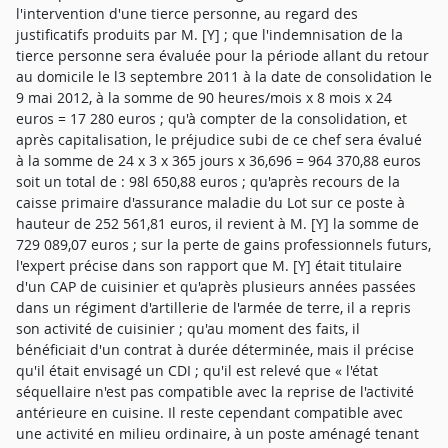
l'intervention d'une tierce personne, au regard des
justificatifs produits par M. [Y] ; que l'indemnisation de la
tierce personne sera évaluée pour la période allant du retour
au domicile le l3 septembre 2011 à la date de consolidation le
9 mai 2012, à la somme de 90 heures/mois x 8 mois x 24
euros = 17 280 euros ; qu'à compter de la consolidation, et
après capitalisation, le préjudice subi de ce chef sera évalué
à la somme de 24 x 3 x 365 jours x 36,696 = 964 370,88 euros
soit un total de : 98l 650,88 euros ; qu'après recours de la
caisse primaire d'assurance maladie du Lot sur ce poste à
hauteur de 252 561,81 euros, il revient à M. [Y] la somme de
729 089,07 euros ; sur la perte de gains professionnels futurs,
l'expert précise dans son rapport que M. [Y] était titulaire
d'un CAP de cuisinier et qu'après plusieurs années passées
dans un régiment d'artillerie de l'armée de terre, il a repris
son activité de cuisinier ; qu'au moment des faits, il
bénéficiait d'un contrat à durée déterminée, mais il précise
qu'il était envisagé un CDI ; qu'il est relevé que « l'état
séquellaire n'est pas compatible avec la reprise de l'activité
antérieure en cuisine. Il reste cependant compatible avec
une activité en milieu ordinaire, à un poste aménagé tenant