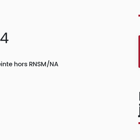
04
einte hors RNSM/NA