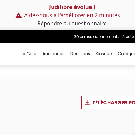
Judilibre évolue !
Aidez-nous à l'améliorer en 2 minutes
Répondre au questionnaire
Gérer mes abonnements
Ajouter
La Cour
Audiences
Décisions
Kiosque
Colloqu
TÉLÉCHARGER P