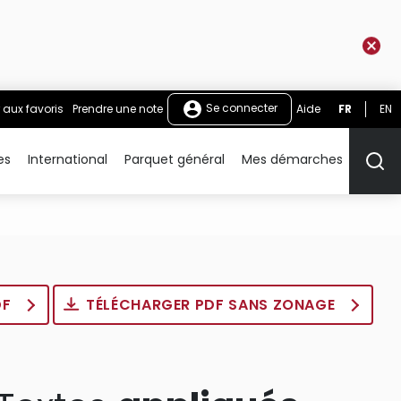
Se connecter
 aux favoris
Prendre une note
Aide
FR
EN
es
International
Parquet général
Mes démarches
Rech
DF
TÉLÉCHARGER PDF SANS ZONAGE