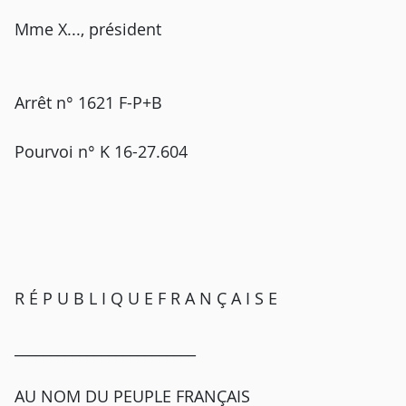
Mme X..., président
Arrêt n° 1621 F-P+B
Pourvoi n° K 16-27.604
R É P U B L I Q U E F R A N Ç A I S E
_________________________
AU NOM DU PEUPLE FRANÇAIS