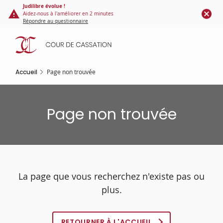
Panneau de gestion des cookies
Aller
Judilibre évolue !
Aidez-nous à l'améliorer en 2 minutes
au
Répondre au questionnaire
contenu
principal
Accueil
Page non trouvée
Page non trouvée
La page que vous recherchez n'existe pas ou
plus.
RETOURNER À L'ACCUEIL