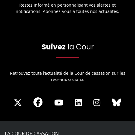
Restez informé en personnalisant vos alertes et
notifications. Abonnez-vous à toutes nos actualités.
Suivez
la Cour
Retrouvez toute l’actualité de la Cour de cassation sur les
réseaux sociaux.
Share
Share
Share
Share
Sha
Share
on
on
on
on
on
on
Facebook
X
Youtube
LinkedIn
Instagram
Blue
play
LA COUR DE CASSATION