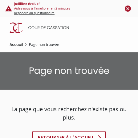
Panneau de gestion des cookies
Aller
Judilibre évolue !
Aidez-nous à l'améliorer en 2 minutes
au
Répondre au questionnaire
contenu
principal
Accueil
Page non trouvée
Page non trouvée
La page que vous recherchez n'existe pas ou
plus.
RETOURNER À L'ACCUEIL