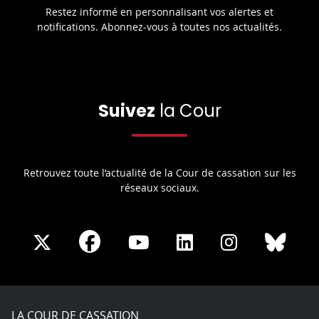
Restez informé en personnalisant vos alertes et
notifications. Abonnez-vous à toutes nos actualités.
Suivez
la Cour
Retrouvez toute l’actualité de la Cour de cassation sur les
réseaux sociaux.
Share
Share
Share
Share
Sha
Share
on
on
on
on
on
on
Facebook
X
Youtube
LinkedIn
Instagram
Blue
play
LA COUR DE CASSATION