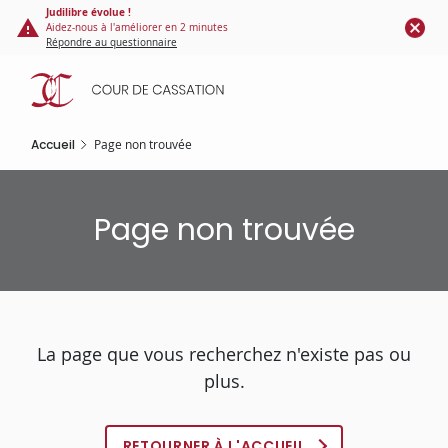
Panneau de gestion des cookies
Aller
Judilibre évolue !
Aidez-nous à l'améliorer en 2 minutes
au
Répondre au questionnaire
contenu
principal
Accueil
Page non trouvée
Page non trouvée
La page que vous recherchez n'existe pas ou
plus.
RETOURNER À L'ACCUEIL