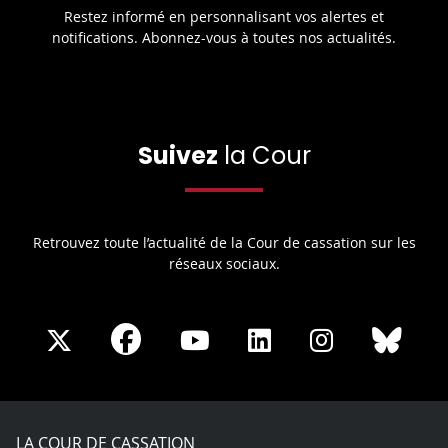
Restez informé en personnalisant vos alertes et
notifications. Abonnez-vous à toutes nos actualités.
Suivez
la Cour
Retrouvez toute l’actualité de la Cour de cassation sur les
réseaux sociaux.
Share
Share
Share
Share
Sha
Share
on
on
on
on
on
on
Facebook
X
Youtube
LinkedIn
Instagram
Blue
play
LA COUR DE CASSATION