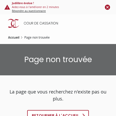
Panneau de gestion des cookies
Aller
Judilibre évolue !
Aidez-nous à l'améliorer en 2 minutes
au
Répondre au questionnaire
contenu
principal
Accueil
Page non trouvée
Page non trouvée
La page que vous recherchez n'existe pas ou
plus.
RETOURNER À L'ACCUEIL