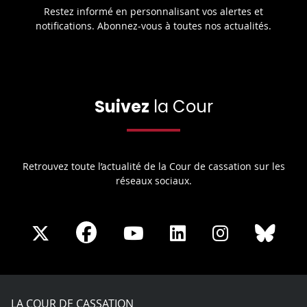
Restez informé en personnalisant vos alertes et
notifications. Abonnez-vous à toutes nos actualités.
Suivez
la Cour
Retrouvez toute l’actualité de la Cour de cassation sur les
réseaux sociaux.
Share
Share
Share
Share
Sha
Share
on
on
on
on
on
on
Facebook
X
Youtube
LinkedIn
Instagram
Blue
play
LA COUR DE CASSATION