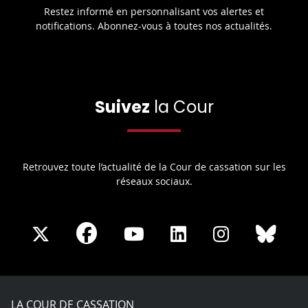
Restez informé en personnalisant vos alertes et
notifications. Abonnez-vous à toutes nos actualités.
Suivez
la Cour
Retrouvez toute l’actualité de la Cour de cassation sur les
réseaux sociaux.
Share
Share
Share
Share
Sha
Share
on
on
on
on
on
on
Facebook
X
Youtube
LinkedIn
Instagram
Blue
play
LA COUR DE CASSATION