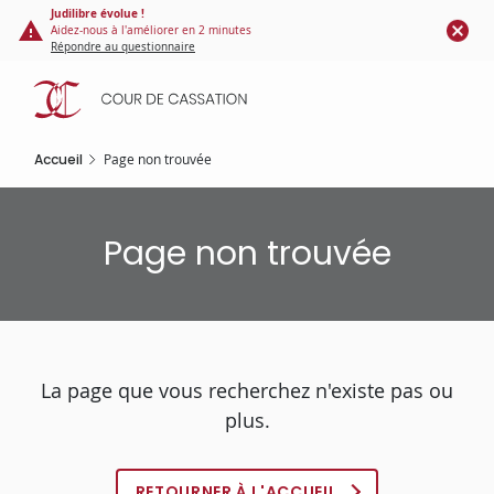
Panneau de gestion des cookies
Aller
Judilibre évolue !
Aidez-nous à l'améliorer en 2 minutes
au
Répondre au questionnaire
contenu
principal
Accueil
Page non trouvée
Page non trouvée
La page que vous recherchez n'existe pas ou
plus.
RETOURNER À L'ACCUEIL