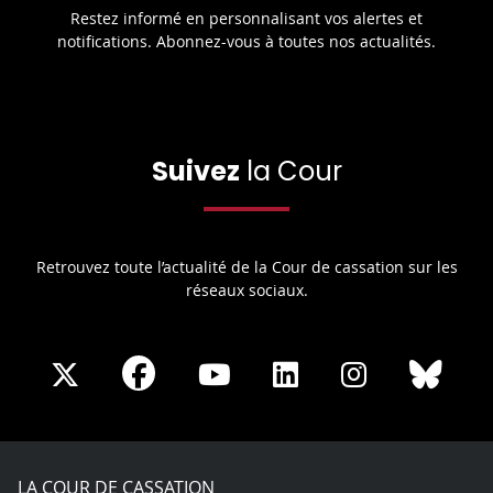
Restez informé en personnalisant vos alertes et
notifications. Abonnez-vous à toutes nos actualités.
Suivez
la Cour
Retrouvez toute l’actualité de la Cour de cassation sur les
réseaux sociaux.
Share
Share
Share
Share
Sha
Share
on
on
on
on
on
on
Facebook
X
Youtube
LinkedIn
Instagram
Blue
play
LA COUR DE CASSATION