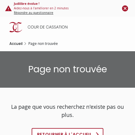
Panneau de gestion des cookies
Aller
Judilibre évolue !
Aidez-nous à l'améliorer en 2 minutes
au
Répondre au questionnaire
contenu
principal
Accueil
Page non trouvée
Page non trouvée
La page que vous recherchez n'existe pas ou
plus.
RETOURNER À L'ACCUEIL