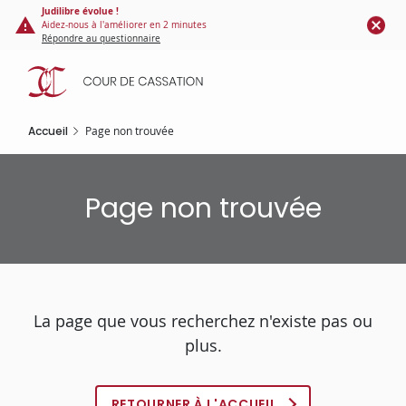
Panneau de gestion des cookies
Aller
Judilibre évolue !
Aidez-nous à l'améliorer en 2 minutes
au
Répondre au questionnaire
contenu
principal
Accueil
Page non trouvée
Page non trouvée
La page que vous recherchez n'existe pas ou
plus.
RETOURNER À L'ACCUEIL