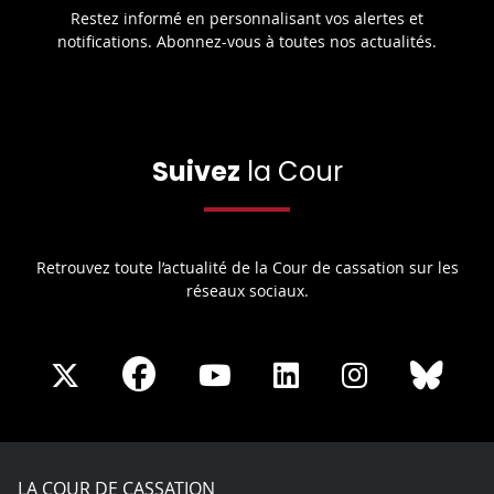
Restez informé en personnalisant vos alertes et
notifications. Abonnez-vous à toutes nos actualités.
Suivez
la Cour
Retrouvez toute l’actualité de la Cour de cassation sur les
réseaux sociaux.
Share
Share
Share
Share
Sha
Share
on
on
on
on
on
on
Facebook
X
Youtube
LinkedIn
Instagram
Blue
play
LA COUR DE CASSATION