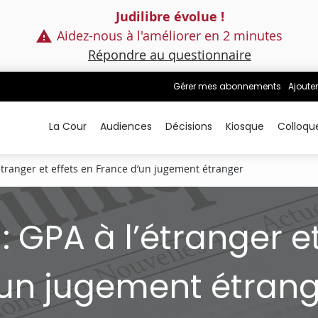
Judilibre évolue !
Aidez-nous à l'améliorer en 2 minutes
Répondre au questionnaire
Gérer mes abonnements
Ajouter
La Cour
Audiences
Décisions
Kiosque
Colloqu
tranger et effets en France d’un jugement étranger
GPA à l’étranger et
un jugement étran