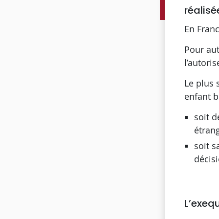
réalisé
En Franc
Pour aut
l’autoris
Le plus 
enfant bé
soit d
étrang
soit s
décisi
L’exeq