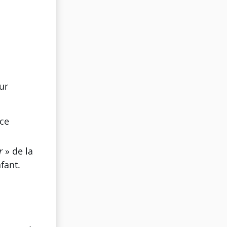
ur
nce
r
» de la
nfant.