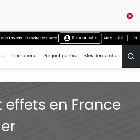
Se connecter
 aux favoris
Prendre une note
Aide
FR
EN
es
International
Parquet général
Mes démarches
Rech
 effets en France
ger