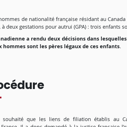
hommes de nationalité française résidant au Canada 
 à deux gestations pour autrui (GPA) : trois enfants s
anadienne a rendu deux décisions dans lesquelles
x hommes sont les pères légaux de ces enfants
.
océdure
 souhaité que les liens de filiation établis au C
France. Il a donc demandé à la justice française l’