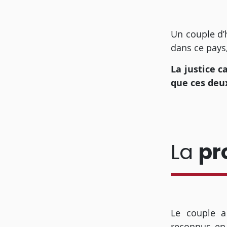
Un couple d’
dans ce pays,
La justice c
que ces deu
La
pr
Le couple a
reconnus en 