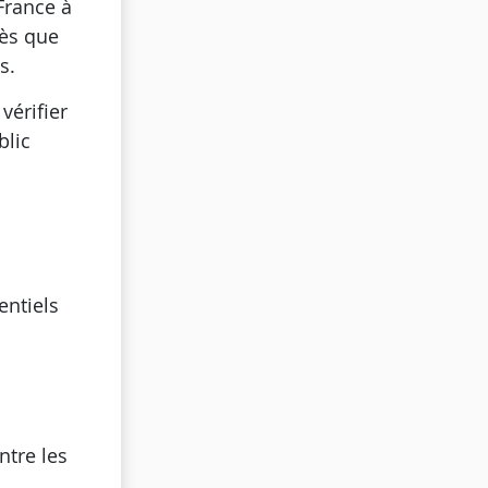
France à
rès que
s.
vérifier
blic
entiels
ntre les