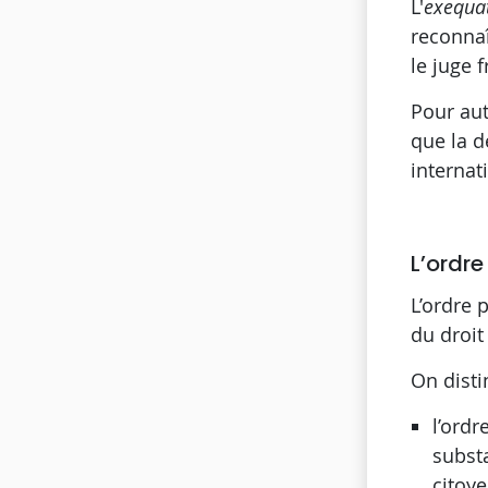
L'
exequa
reconnaî
le juge 
Pour aut
que la d
internat
L’ordre
L’ordre 
du droit
On disti
l’ordr
substa
citoye