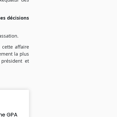
ces décisions
assation.
cette affaire
ement la plus
 président et
une GPA