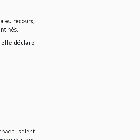
a eu recours,
ont nés.
 elle déclare
anada soient
exequatur des