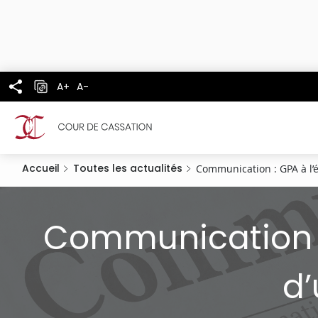
Panneau de gestion des cookies
Aller
au
contenu
principal
A+
A-
Accueil
Toutes les actualités
Communication : GPA à l’é
Communication : 
d’