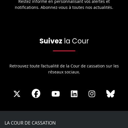
Restez informé en personnalisant vos alertes et
notifications. Abonnez-vous à toutes nos actualités.
Suivez
la Cour
Retrouvez toute l’actualité de la Cour de cassation sur les
réseaux sociaux.
Share
Share
Share
Share
Sha
Share
on
on
on
on
on
on
Facebook
X
Youtube
LinkedIn
Instagram
Blue
play
LA COUR DE CASSATION