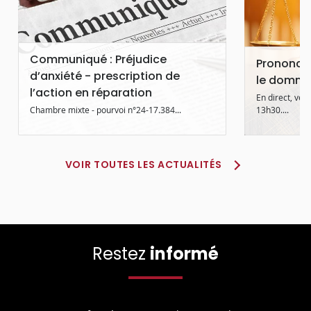
Communiqué : Préjudice
Prononcé 
d’anxiété - prescription de
le domma
l’action en réparation
En direct, ven
Chambre mixte - pourvoi n°24-17.384...
13h30....
VOIR TOUTES LES ACTUALITÉS
Restez
informé