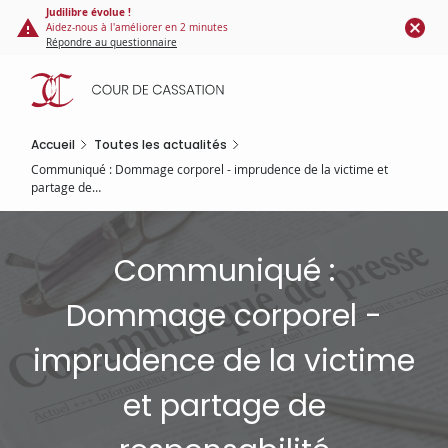
Panneau de gestion des cookies
Aller
Judilibre évolue !
Aidez-nous à l'améliorer en 2 minutes
au
Répondre au questionnaire
contenu
principal
Accueil
Toutes les actualités
Communiqué : Dommage corporel - imprudence de la victime et
partage de…
Communiqué :
Dommage corporel -
imprudence de la victime
et partage de